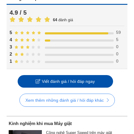
4.9 / 5
64
đánh giá
59
5
5
4
0
3
0
2
0
1
Viết đánh giá / hỏi đáp ngay
Xem thêm những đánh giá / hỏi đáp khác
Kinh nghiệm khi mua Máy giặt
Công nghệ Super Speed trên máy giặt