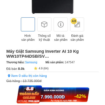
4.9
Hình
Thông số
Mô tả
Đánh giá
sản phẩm
kỹ thuật
sản phẩm
sản phẩm
Máy Giặt Samsung Inverter AI 10 Kg
WW10TP44DSB/SV
(Sản phẩm trưng bày)
Thương hiệu:
Samsung
Mã sản phẩm:
147547
Đã bán
8.0k
4.9 (64)
Xem 0 siêu thị còn hàng
Giá hãng :
13.735.000đ
-42%
7.990.000
Đ