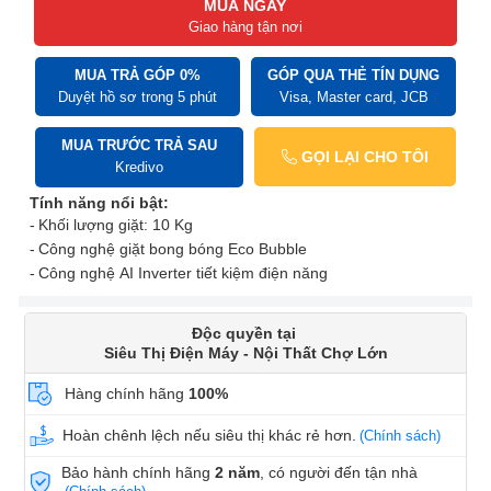
MUA NGAY
Giao hàng tận nơi
MUA TRẢ GÓP 0%
GÓP QUA THẺ TÍN DỤNG
Duyệt hồ sơ trong 5 phút
Visa, Master card, JCB
MUA TRƯỚC TRẢ SAU
GỌI LẠI CHO TÔI
Kredivo
Tính năng nổi bật:
Khối lượng giặt: 10 Kg
Công nghệ giặt bong bóng Eco Bubble
Công nghệ AI Inverter tiết kiệm điện năng
Độc quyền tại
Siêu Thị Điện Máy - Nội Thất Chợ Lớn
Hàng chính hãng
100%
Hoàn chênh lệch nếu siêu thị khác rẻ hơn.
(Chính sách)
Bảo hành chính hãng
2 năm
, có người đến tận nhà