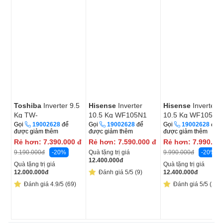
Toshiba
Inverter 9.5
Hisense
Inverter
Hisense
Inverter
Kg TW-
10.5 Kg WF105N1
10.5 Kg WF105M3
T23BU105UWV(MG)
Gọi
19002628
để
Gọi
19002628
để
Gọi
19002628
để
được giảm thêm
được giảm thêm
được giảm thêm
Rẻ hơn:
7.390.000
đ
Rẻ hơn:
7.590.000
đ
Rẻ hơn:
7.990.00
-20%
Quà tặng trị giá
-20%
9.190.000
đ
9.990.000
đ
12.400.000
đ
Quà tặng trị giá
Quà tặng trị giá
12.000.000
đ
Đánh giá 5/5 (9)
12.400.000
đ
Đánh giá 4.9/5 (69)
Đánh giá 5/5 (2)