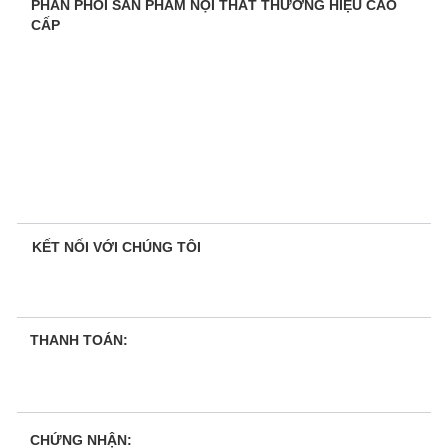
PHÂN PHỐI SẢN PHẨM NỘI THẤT THƯƠNG HIỆU CAO
CẤP
KẾT NỐI VỚI CHÚNG TÔI
THANH TOÁN:
CHỨNG NHẬN: