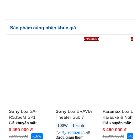
Sản phẩm cùng phân khúc giá
New
New
2025
2025
Sony
Loa SA-
Sony
Loa BRAVIA
Paramax
Loa Đứn
RS3S//M SP1
Theater Sub 7
Karaoke & Nghe
Nhạc LX-2800
Giá khuyến mãi:
Giá khuyến mãi:
100W
1 kênh
6.490.000
đ
6.490.000
đ
Gọi
19002628
để
-16%
-43%
7.699.000
đ
11.390.000
đ
được giảm thêm