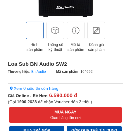
Hình
Thông số
Mô tả
Đánh giá
sản phẩm
kỹ thuật
sản phẩm
sản phẩm
Loa Sub BN Audio SW2
Thương hiệu:
Bn Audio
Mã sản phẩm:
164692
Xem 0 siêu thị còn hàng
6.590.000 đ
Giá Online : Rẻ Hơn
(Gọi
1900.2628
để nhận Voucher đến 2 triệu)
MUA NGAY
Giao hàng tận nơi
MUA TRẢ GÓP
GÓP QUA THẺ TÍN DỤNG