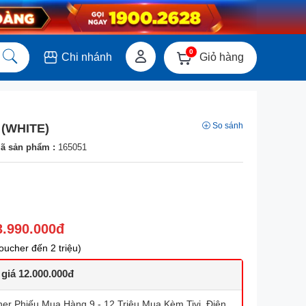
0
Giỏ hàng
Chi nhánh
So sánh
 (WHITE)
ã sản phẩm :
165051
3.990.000đ
ucher đến 2 triệu)
 giá 12.000.000đ
r Phiếu Mua Hàng 9 - 12 Triệu Mua Kèm Tivi, Điện