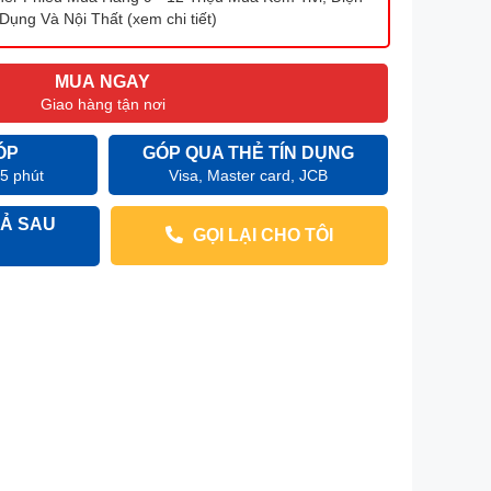
Dụng Và Nội Thất (xem chi tiết)
MUA NGAY
Giao hàng tận nơi
ÓP
GÓP QUA THẺ TÍN DỤNG
 5 phút
Visa, Master card, JCB
Ả SAU
GỌI LẠI CHO TÔI