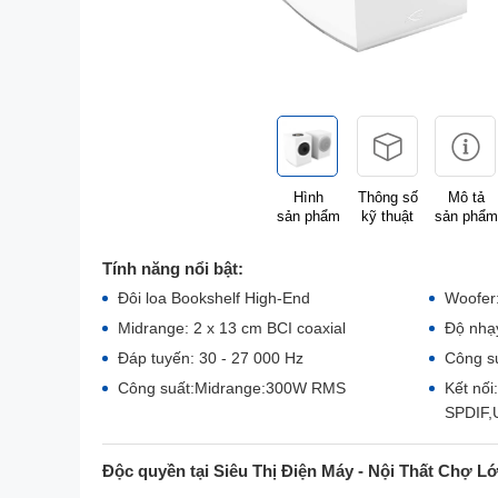
Hình
Thông số
Mô tả
sản phẩm
kỹ thuật
sản phẩm
Tính năng nổi bật:
Đôi loa Bookshelf High-End
Woofer
Midrange: 2 x 13 cm BCI coaxial
Độ nhạy
Đáp tuyến: 30 - 27 000 Hz
Công s
Công suất:Midrange:300W RMS
Kết nối
SPDIF,U
Độc quyền tại Siêu Thị Điện Máy - Nội Thất Chợ L