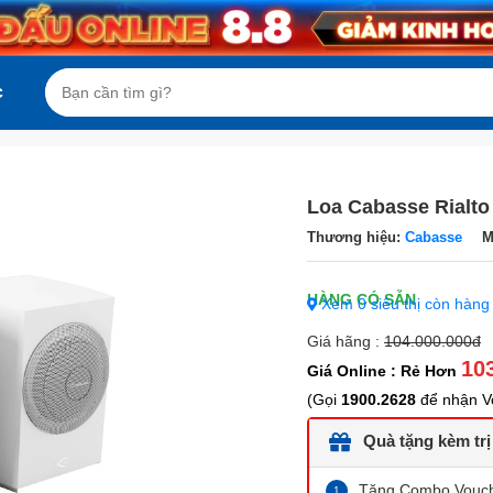
c
Loa Cabasse Rialto
Thương hiệu:
Cabasse
M
Xem 0 siêu thị còn hàng
Giá hãng :
104.000.000đ
10
Giá Online : Rẻ Hơn
(Gọi
1900.2628
để nhận Vo
Quà tặng kèm trị
Tặng Combo Vouche