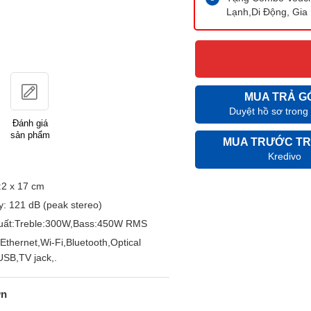
Lạnh,Di Động, Gia 
MUA TRẢ G
Duyệt hồ sơ trong
Đánh giá
sản phẩm
MUA TRƯỚC TR
Kredivo
:2 x 17 cm
: 121 dB (peak stereo)
uất:Treble:300W,Bass:450W RMS
:Ethernet,Wi-Fi,Bluetooth,Optical
SB,TV jack,.
ớn