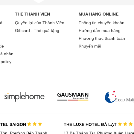
THẺ THÀNH VIÊN
MUA HÀNG ONLINE
rả
Quyền lợi của Thành Viên
Thông tin chuyển khoản
Giftcard - Thẻ quà tặng
Hướng dẫn mua hàng
Phương thức thanh toán
ie
Khuyến mãi
cá nhân
policy
OTEL SAIGON
THE LUXE HOTEL ĐÀ LẠT
 Tôn, Phường Bến Thành,
17 Ba Tháng Tư, Phường Xuân Hươn