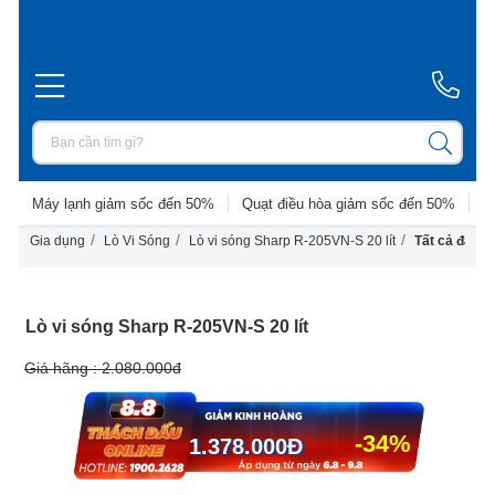
Máy lạnh giảm sốc đến 50%
Quạt điều hòa giảm sốc đến 50%
D
/
/
/
Gia dụng
Lò Vi Sóng
Lò vi sóng Sharp R-205VN-S 20 lít
Tất cả đánh 
Lò vi sóng Sharp R-205VN-S 20 lít
Giá hãng :
2.080.000đ
-34%
1.378.000
Đ