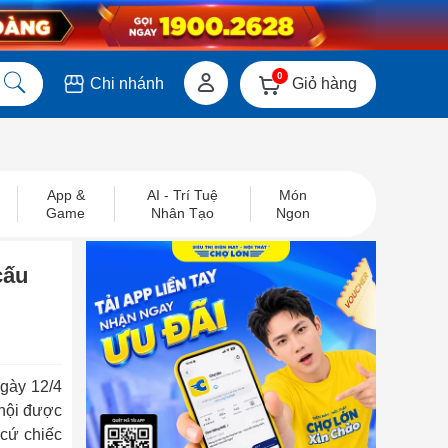
0
Giỏ hàng
Chi nhánh
App &
AI - Trí Tuệ
Món
Game
Nhân Tạo
Ngon
cấu
ngày 12/4
 hội được
 cứ chiếc