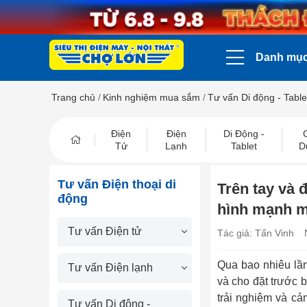
Danh mụ
Trang chủ
/
Kinh nghiệm mua sắm
/
Tư vấn Di động - Table
Điện
Điện
Di Động -
Tử
Lạnh
Tablet
D
Tư vấn Điện thoại di
Trên tay và 
động
hình mạnh m
Tư vấn Điện tử
Tác giả: Tấn Vinh
Qua bao nhiêu lần
Tư vấn Điện lạnh
và cho đặt trước 
trải nghiệm và cả
Tư vấn Di động -