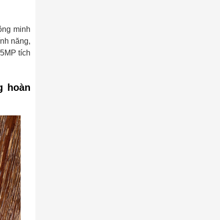
hông minh
ính năng,
25MP tích
g hoàn