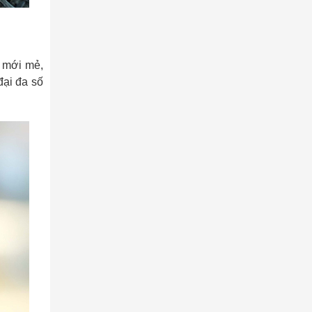
m mới mẻ,
đại đa số