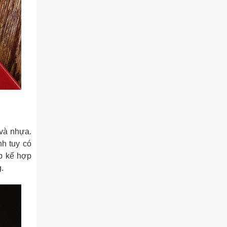
 và nhựa.
nh tuy có
áp kế hợp
.