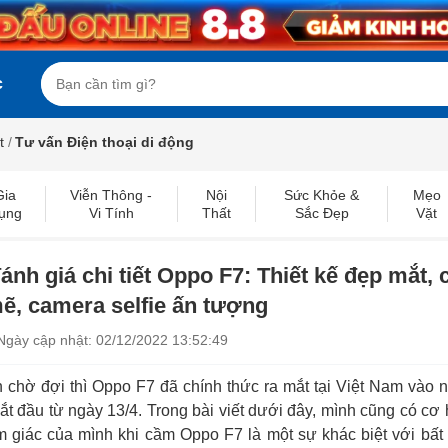
c
t
/
Tư vấn Điện thoại di động
Gia
Viễn Thông -
Nội
Sức Khỏe &
Mẹo
ụng
Vi Tính
Thất
Sắc Đẹp
Vặt
đánh giá chi tiết Oppo F7: Thiết kế đẹp mắt, 
ẽ, camera selfie ấn tượng
Ngày cập nhật: 02/12/2022 13:52:49
 chờ đợi thì Oppo F7 đã chính thức ra mắt tại Việt Nam vào 
bắt đầu từ ngày 13/4. Trong bài viết dưới đây, mình cũng có cơ
m giác của mình khi cầm Oppo F7 là một sự khác biệt với bất