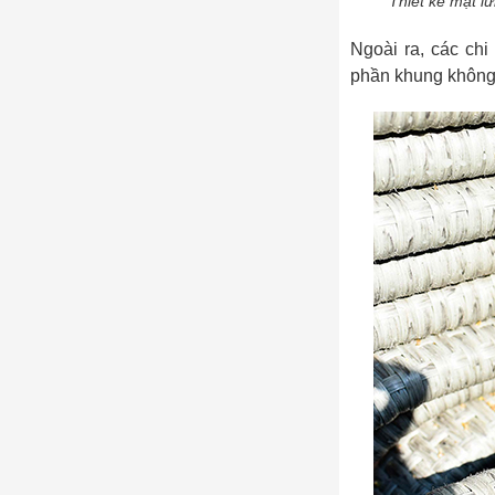
Thiết kế mặt l
Ngoài ra, các chi
phần khung không h