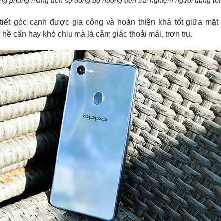
ưng phẳng mang đến sự đồng bộ hướng đến trải nghiệm người dùng tốt
 tiết góc cạnh được gia công và hoàn thiện khá tốt giữa mặt
ề cấn hay khó chịu mà là cảm giác thoải mái, trơn tru.