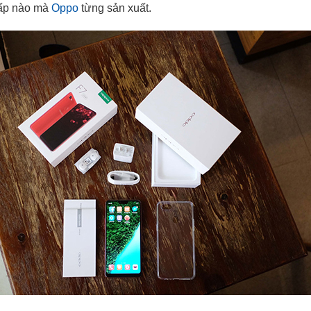
ấp nào mà
Oppo
từng sản xuất.