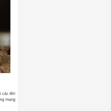
i các đời
hẳng mang