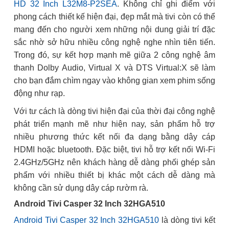
HD 32 Inch L32M8-P2SEA
. Không chỉ ghi điểm với
phong cách thiết kế hiện đại, đẹp mắt mà tivi còn có thể
mang đến cho người xem những nội dung giải trí đặc
sắc nhờ sở hữu nhiều công nghệ nghe nhìn tiên tiến.
Trong đó, sự kết hợp mạnh mẽ giữa 2 công nghệ âm
thanh Dolby Audio, Virtual X và DTS Virtual:X sẽ làm
cho bạn đắm chìm ngay vào không gian xem phim sống
động như rạp.
Với tư cách là dòng tivi hiện đại của thời đại công nghệ
phát triển mạnh mẽ như hiện nay, sản phẩm hỗ trợ
nhiều phương thức kết nối đa dạng bằng dây cáp
HDMI hoặc bluetooth. Đặc biệt, tivi hỗ trợ kết nối Wi-Fi
2.4GHz/5GHz nên khách hàng dễ dàng phối ghép sản
phẩm với nhiều thiết bị khác một cách dễ dàng mà
không cần sử dụng dây cáp rườm rà.
Android Tivi Casper 32 Inch 32HGA510
Android Tivi Casper 32 Inch 32HGA510
là dòng tivi kết