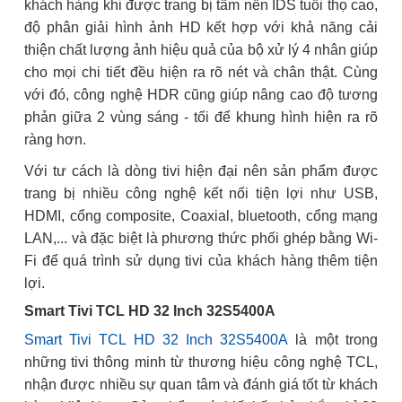
khách hàng khi được trang bị tấm nền IDS tuổi thọ cao,
độ phân giải hình ảnh HD kết hợp với khả năng cải
thiện chất lượng ảnh hiệu quả của bộ xử lý 4 nhân giúp
cho mọi chi tiết đều hiện ra rõ nét và chân thật. Cùng
với đó, công nghệ HDR cũng giúp nâng cao độ tương
phản giữa 2 vùng sáng - tối để khung hình hiện ra rõ
ràng hơn.
Với tư cách là dòng tivi hiện đại nên sản phẩm được
trang bị nhiều công nghệ kết nối tiện lợi như USB,
HDMI, cổng composite, Coaxial, bluetooth, cổng mạng
LAN,... và đặc biệt là phương thức phối ghép bằng Wi-
Fi để quá trình sử dụng tivi của khách hàng thêm tiện
lợi.
Smart Tivi TCL HD 32 Inch 32S5400A
Smart Tivi TCL HD 32 Inch 32S5400A
là một trong
những tivi thông minh từ thương hiệu công nghệ TCL,
nhận được nhiều sự quan tâm và đánh giá tốt từ khách