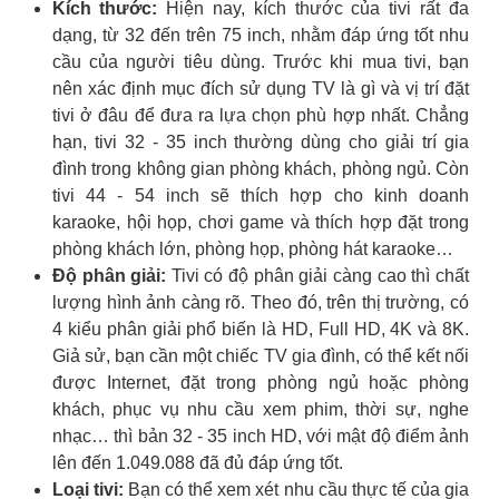
Kích thước:
Hiện nay, kích thước của tivi rất đa
dạng, từ 32 đến trên 75 inch, nhằm đáp ứng tốt nhu
cầu của người tiêu dùng. Trước khi mua tivi, bạn
nên xác định mục đích sử dụng TV là gì và vị trí đặt
tivi ở đâu để đưa ra lựa chọn phù hợp nhất. Chẳng
hạn, tivi 32 - 35 inch thường dùng cho giải trí gia
đình trong không gian phòng khách, phòng ngủ. Còn
tivi 44 - 54 inch sẽ thích hợp cho kinh doanh
karaoke, hội họp, chơi game và thích hợp đặt trong
phòng khách lớn, phòng họp, phòng hát karaoke…
Độ phân giải:
Tivi có độ phân giải càng cao thì chất
lượng hình ảnh càng rõ. Theo đó, trên thị trường, có
4 kiểu phân giải phổ biến là HD, Full HD, 4K và 8K.
Giả sử, bạn cần một chiếc TV gia đình, có thể kết nối
được Internet, đặt trong phòng ngủ hoặc phòng
khách, phục vụ nhu cầu xem phim, thời sự, nghe
nhạc… thì bản 32 - 35 inch HD, với mật độ điểm ảnh
lên đến 1.049.088 đã đủ đáp ứng tốt.
Loại tivi:
Bạn có thể xem xét nhu cầu thực tế của gia