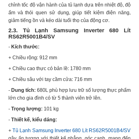
chỉnh tốc độ vận hành của tủ lạnh dựa trên nhiệt độ, độ
ẩm và thói quen sử dụng, giúp tiết kiệm điện năng,
giảm tiếng ồn và kéo dài tuổi thọ của động cơ.
2.3. Tủ Lạnh Samsung Inverter 680 Lít
RS62R5001B4/SV
-
Kích thước:
+ Chiều rộng: 912 mm
+ Chiều cao thực có bản lề: 1780 mm
+ Chiều sâu với tay cầm cửa: 716 mm
-
Dung tích:
680L phù hợp lưu trữ số lượng thực phẩm
lớn cho gia đình có từ 5 thành viên trở lên.
-
Trọng lượng:
101 kg
-
Thiết kế, kiểu dáng:
+
Tủ Lạnh Samsung Inverter 680 Lít RS62R5001B4/SV
gây ấn tượng với thiết kế phẳng, góc cạnh, mang đến