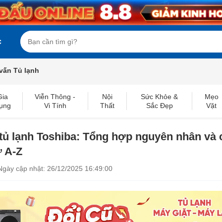
c
vấn Tủ lạnh
Gia
Viễn Thông -
Nội
Sức Khỏe &
Mẹo
ụng
Vi Tính
Thất
Sắc Đẹp
Vặt
tủ lạnh Toshiba: Tổng hợp nguyên nhân và 
ừ A-Z
Ngày cập nhật: 26/12/2025 16:49:00