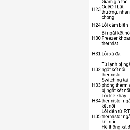
Giảm gia tốc
Out/Off bất
H23
thường, nhan
chóng
H24
Lỗi cảm biến
Bị ngắt kết nố
H30
Freezer khoa
thermist
H31
Lỗi xả đá
Tủ lạnh bị ng
H32
ngắt kết nối
thermistor
Switching tại
H33
phòng thermis
bị ngắt kết nố
Lỗi Ice khay
H34
thermistor ngắ
kết nối
Lỗi đến từ RT
H35
thermistor ngắ
kết nối
Hệ thống xả 