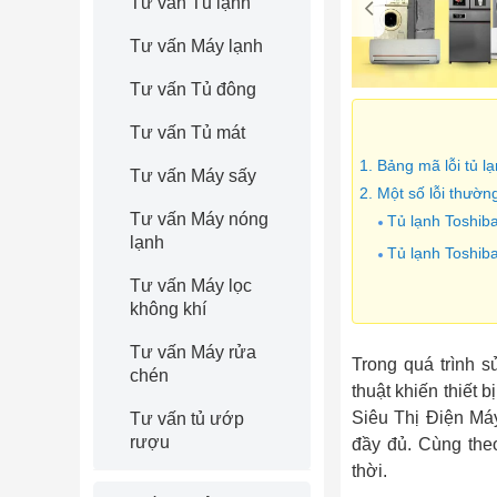
Tư vấn Tủ lạnh
Tư vấn Máy lạnh
Tư vấn Tủ đông
Tư vấn Tủ mát
1. Bảng mã lỗi tủ 
Tư vấn Máy sấy
2. Một số lỗi thườn
Tư vấn Máy nóng
Tủ lạnh Toshib
lạnh
Tủ lạnh Toshib
Tư vấn Máy lọc
không khí
Tư vấn Máy rửa
Trong quá trình s
chén
thuật khiến thiết
Siêu Thị Điện Máy
Tư vấn tủ ướp
rượu
đầy đủ. Cùng the
thời.