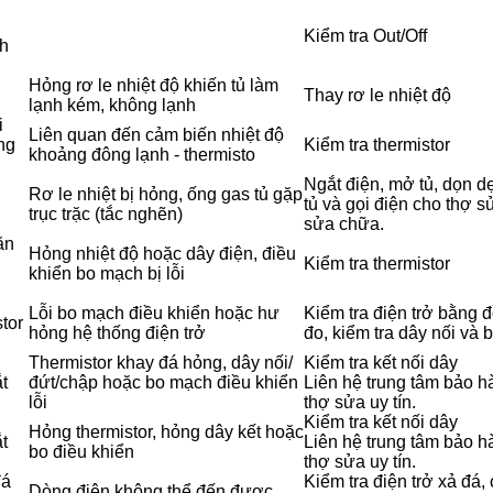
Kiểm tra Out/Off
h
Hỏng rơ le nhiệt độ khiến tủ làm
Thay rơ le nhiệt độ
lạnh kém, không lạnh
i
Liên quan đến cảm biến nhiệt độ
ng
Kiểm tra thermistor
khoảng đông lạnh - thermisto
Ngắt điện, mở tủ, dọn d
Rơ le nhiệt bị hỏng, ống gas tủ gặp
tủ và gọi điện cho thợ 
trục trặc (tắc nghẽn)
sửa chữa.
ăn
Hỏng nhiệt độ hoặc dây điện, điều
Kiểm tra thermistor
khiển bo mạch bị lỗi
Lỗi bo mạch điều khiển hoặc hư
Kiểm tra điện trở bằng 
tor
hỏng hệ thống điện trở
đo, kiểm tra dây nối và
i
Thermistor khay đá hỏng, dây nối/
Kiểm tra kết nối dây
t
đứt/chập hoặc bo mạch điều khiển
Liên hệ trung tâm bảo 
lỗi
thợ sửa uy tín.
Kiểm tra kết nối dây
Hỏng thermistor, hỏng dây kết hoặc
t
Liên hệ trung tâm bảo 
bo điều khiển
thợ sửa uy tín.
đá
Kiểm tra điện trở xả đá,
Dòng điện không thể đến được