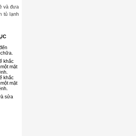
ề và đưa
n tủ lạnh
ỤC
 đến
 chữa.
ể khắc
 một mặt
ênh.
ể khắc
 một mặt
ênh.
và sửa