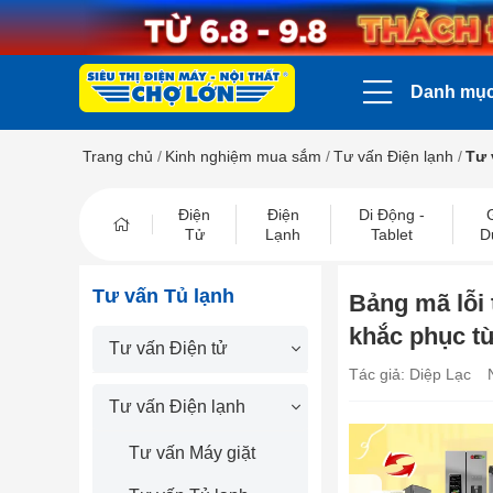
Danh mụ
Trang chủ
/
Kinh nghiệm mua sắm
/
Tư vấn Điện lạnh
/
Tư 
Điện
Điện
Di Động -
Tử
Lạnh
Tablet
D
Tư vấn Tủ lạnh
Bảng mã lỗi 
khắc phục t
Tư vấn Điện tử
Tác giả: Diệp Lạc
Tư vấn Điện lạnh
Tư vấn Máy giặt
prev