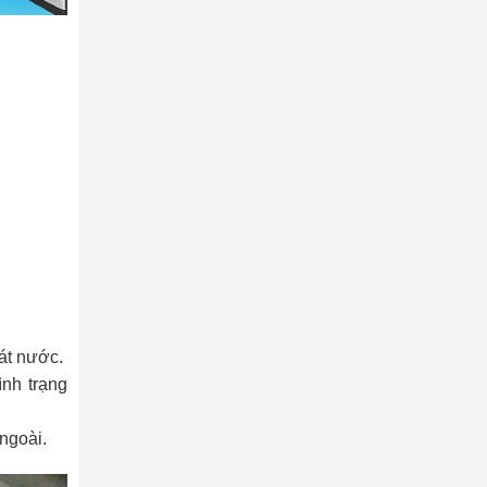
át nước.
ình trạng
ngoài.