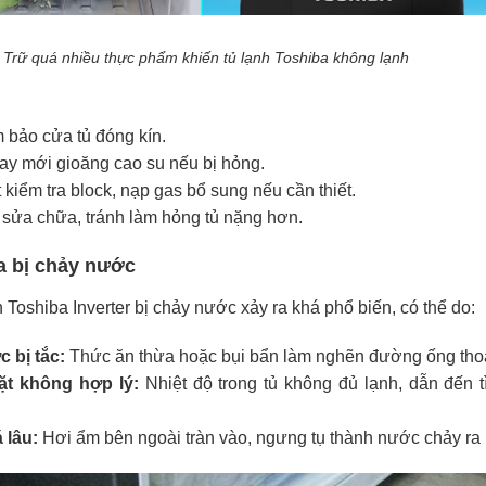
Trữ quá nhiều thực phẩm khiến tủ lạnh Toshiba không lạnh
 bảo cửa tủ đóng kín.
ay mới gioăng cao su nếu bị hỏng.
t kiểm tra block, nạp gas bổ sung nếu cần thiết.
 sửa chữa, tránh làm hỏng tủ nặng hơn.
a bị chảy nước
 Toshiba Inverter bị chảy nước xảy ra khá phổ biến, có thể do:
c bị tắc:
Thức ăn thừa hoặc bụi bẩn làm nghẽn đường ống tho
đặt không hợp lý:
Nhiệt độ trong tủ không đủ lạnh, dẫn đến t
 lâu:
Hơi ẩm bên ngoài tràn vào, ngưng tụ thành nước chảy ra 