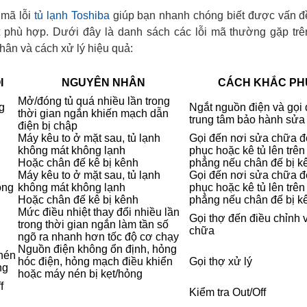
 mã lỗi
tủ lạnh Toshiba
giúp bạn nhanh chóng biết được vấn đ
t phù hợp. Dưới đây là danh sách các lỗi mã thường gặp trê
hân và cách xử lý hiệu quả:
I
NGUYÊN NHÂN
CÁCH KHẮC PH
Mở/đóng tủ quá nhiều lần trong
g
Ngắt nguồn điện và gọi
thời gian ngắn khiến mạch dẫn
trung tâm bảo hành sửa
điện bị chập
Máy kêu to ở mặt sau, tủ lạnh
Gọi đến nơi sửa chữa đ
không mát không lạnh
phục hoặc kê tủ lên trên
Hoặc chân đế kê bị kênh
phẳng nếu chân đế bị k
Máy kêu to ở mặt sau, tủ lạnh
Gọi đến nơi sửa chữa đ
ỏng
không mát không lạnh
phục hoặc kê tủ lên trên
Hoặc chân đế kê bị kênh
phẳng nếu chân đế bị k
Mức điều nhiệt thay đổi nhiều lần
Gọi thợ đến điều chỉnh 
trong thời gian ngắn làm tần số
chữa
ngõ ra nhanh hơn tốc độ cơ chạy
Nguồn điện không ổn định, hỏng
nén
hóc điện, hỏng mạch điều khiển
Gọi thợ xử lý
ng
hoặc máy nén bị kẹt/hỏng
f
Kiểm tra Out/Off