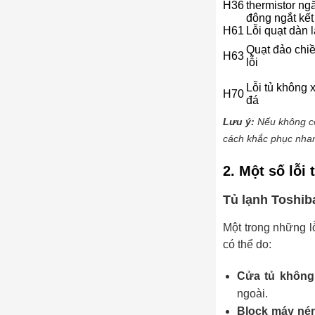
H36
thermistor ng
đông ngắt kết
H61
Lỗi quạt dàn 
Quạt đảo chi
H63
lỗi
Lỗi tủ không 
H70
đá
Lưu ý:
Nếu không có
cách khắc phục nhan
2. Một số lỗi
Tủ lạnh Toshib
Một trong những l
có thể do:
Cửa tủ không
ngoài.
Block máy né