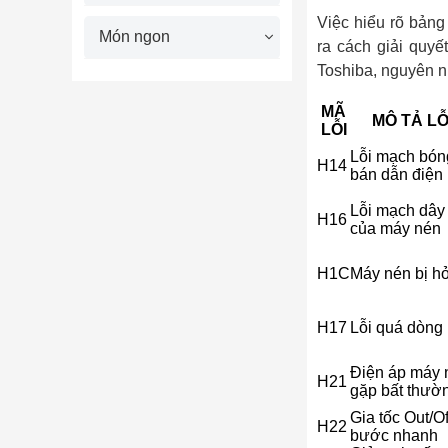
Việc hiểu rõ bảng
Món ngon
ra cách giải quyế
Toshiba, nguyên n
MÃ
MÔ TẢ LỖ
LỖI
Lỗi mạch bón
H14
bán dẫn điện
Lỗi mạch dây
H16
của máy nén
H1C
Máy nén bị h
H17
Lỗi quá dòng
Điện áp máy 
H21
gặp bất thườ
Gia tốc Out/Of
H22
bước nhanh