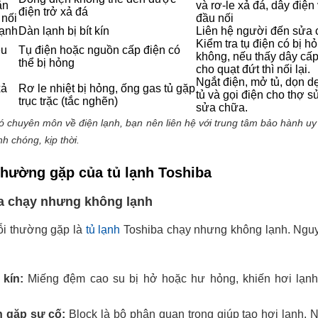
ăn
và rơ-le xả đá, dây điện
điện trở xả đá
 nối
đầu nối
lạnh
Dàn lạnh bị bít kín
Liên hệ người đến sửa
Kiểm tra tụ điện có bị h
ều
Tụ điện hoặc nguồn cấp điện có
không, nếu thấy dây cấp
thể bị hỏng
cho quạt đứt thì nối lại.
Ngắt điện, mở tủ, dọn d
xả
Rơ le nhiệt bị hỏng, ống gas tủ gặp
tủ và gọi điện cho thợ 
trục trặc (tắc nghẽn)
sửa chữa.
 chuyên môn về điện lạnh, bạn nên liên hệ với trung tâm bảo hành uy 
h chóng, kịp thời.
 thường gặp của tủ lạnh Toshiba
a chạy nhưng không lạnh
ỗi thường gặp là
tủ lạnh
Toshiba chạy nhưng không lạnh. Ngu
 kín:
Miếng đệm cao su bị hở hoặc hư hỏng, khiến hơi lạnh 
n gặp sự cố:
Block là bộ phận quan trọng giúp tạo hơi lạnh. 