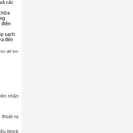
 và các
 chữa
ỏng
 điện
ẹp sạch
sửa đến
tín để tìm
yên nhân
thoát ra
Nếu block