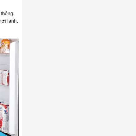
 thông.
ơi lạnh.