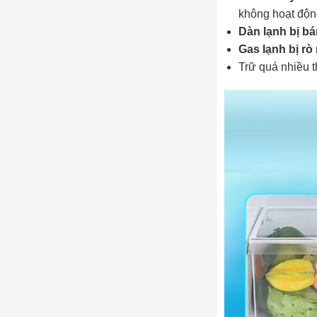
không hoạt độn
Dàn lạnh bị bá
Gas lạnh bị rò 
Trữ quá nhiều 