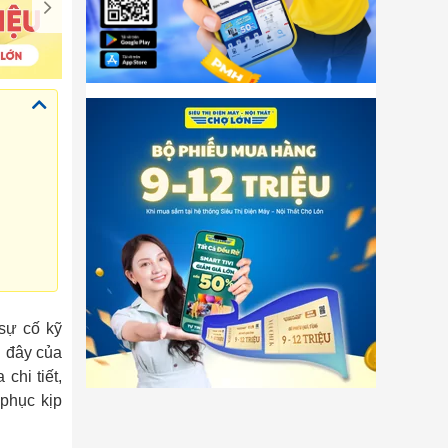
 sự cố kỹ
i đây của
chi tiết,
phục kịp