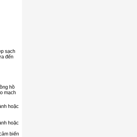
ẹp sạch
sửa đến
đồng hồ
 bo mạch
hành hoặc
hành hoặc
 cảm biến