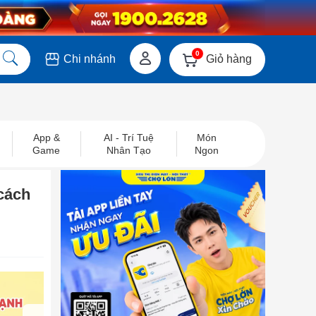
0
Giỏ hàng
Chi nhánh
App &
AI - Trí Tuệ
Món
Game
Nhân Tạo
Ngon
cách
next