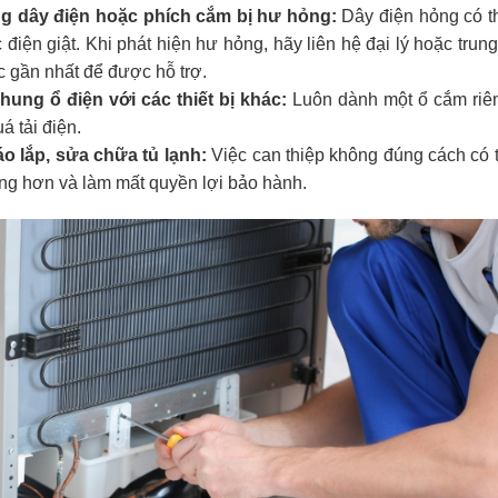
g dây điện hoặc phích cắm bị hư hỏng:
Dây điện hỏng có t
điện giật. Khi phát hiện hư hỏng, hãy liên hệ đại lý hoặc trun
 gần nhất để được hỗ trợ.
ung ổ điện với các thiết bị khác:
Luôn dành một ổ cắm riên
á tải điện.
o lắp, sửa chữa tủ lạnh:
Việc can thiệp không đúng cách có 
ặng hơn và làm mất quyền lợi bảo hành.