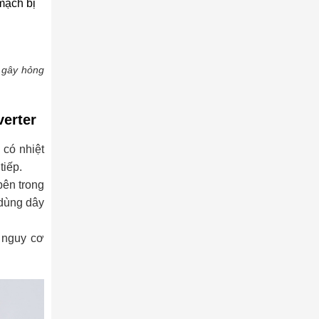
mạch bị
ễ gây hỏng
verter
có nhiệt
tiếp.
bên trong
 dùng dây
 nguy cơ