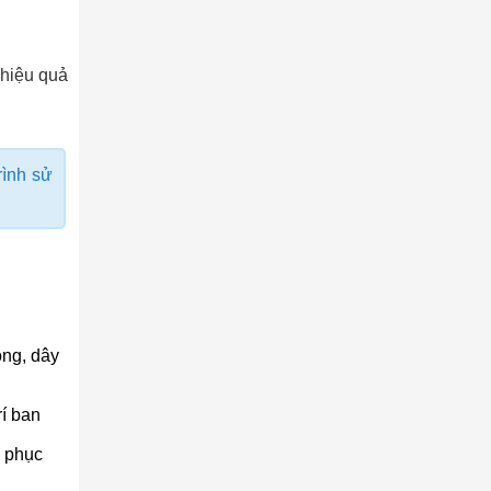
 hiệu quả
rình sử
ông, dây
rí ban
c phục