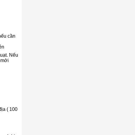
 nếu cần
én
quạt. Nếu
 mới
ịa ( 100