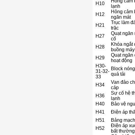
Hỏng cảm 
H10
lạnh
Hỏng cảm b
H12
ngăn mát
Trục làm đá
H21
trặc
Quạt ngăn 
H27
cố
Khóa ngắt 
H28
buồng máy
Quạt ngăn
H29
hoạt động
H30-
Block nóng
31-32-
quá tải
33
Van đảo chi
H34
cáp
Sự cố hệ t
H36
lạnh
H40
Bảo vệ ngu
H41
Điện áp th
H51
Bảng mạch
Điện áp x
H52
bất thường