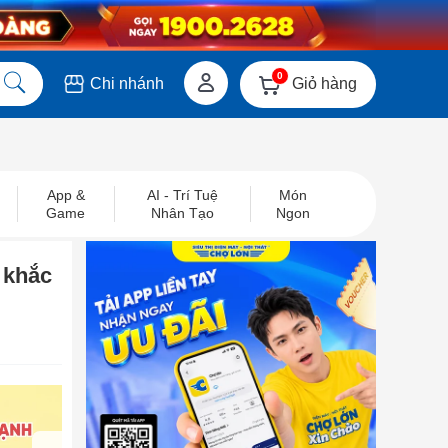
0
Giỏ hàng
Chi nhánh
App &
AI - Trí Tuệ
Món
Game
Nhân Tạo
Ngon
 khắc
next