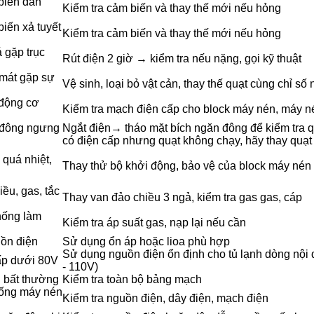
biến dàn
Kiểm tra cảm biến và thay thế mới nếu hỏng
iến xả tuyết
Kiểm tra cảm biến và thay thế mới nếu hỏng
 gặp trục
Rút điện 2 giờ → kiểm tra nếu nặng, gọi kỹ thuật
mát gặp sự
Vệ sinh, loại bỏ vật cản, thay thế quạt cùng chỉ số
động cơ
Kiểm tra mạch điện cấp cho block máy nén, máy n
 đông ngưng
Ngắt điện→ tháo mặt bích ngăn đông để kiểm tra 
có điện cấp nhưng quạt không chạy, hãy thay quạt
 quá nhiệt,
Thay thử bộ khởi động, bảo vệ của block máy nén
ều, gas, tắc
Thay van đảo chiều 3 ngả, kiểm tra gas gas, cáp
hống làm
Kiểm tra áp suất gas, nạp lại nếu cần
ồn điện
Sử dụng ổn áp hoặc lioa phù hợp
Sử dụng nguồn điện ổn định cho tủ lạnh dòng nội đ
ấp dưới 80V
- 110V)
 bất thường
Kiểm tra toàn bộ bảng mạch
uống máy nén
Kiểm tra nguồn điện, dây điện, mạch điện