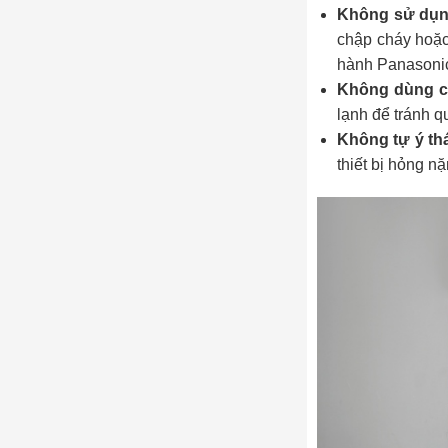
Không sử dụn
chập cháy hoặc 
hành Panasonic
Không dùng ch
lạnh để tránh qu
Không tự ý thá
thiết bị hỏng n