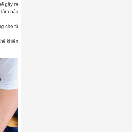
hể gây ra
g tâm bảo
g cho tủ
thể khiến