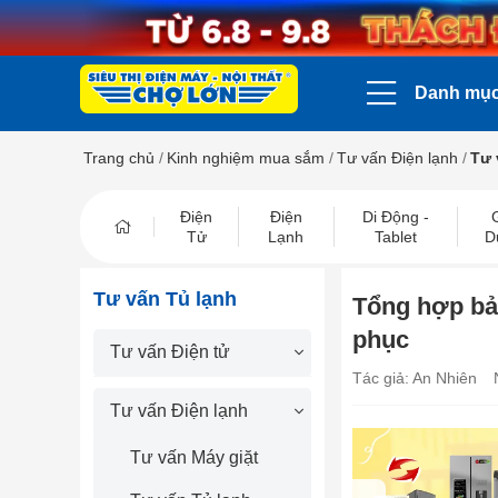
Danh mụ
Trang chủ
/
Kinh nghiệm mua sắm
/
Tư vấn Điện lạnh
/
Tư 
Điện
Điện
Di Động -
Tử
Lạnh
Tablet
D
Tư vấn Tủ lạnh
Tổng hợp bản
phục
Tư vấn Điện tử
Tác giả: An Nhiên
Tư vấn Điện lạnh
Tư vấn Máy giặt
prev