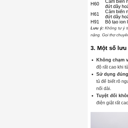
Cảm biến n
H60
đứt dây ho
Cảm biến n
H61
đứt dây ho
H91
Bộ tạo ion 
Lưu ý:
Không tự ý 
nặng. Gọi thợ chuyên
3. Một số lưu
Không chạm v
độ rất cao khi 
Sử dụng đúng 
tủ để biết rõ n
nối dài.
Tuyệt đối khô
điện giật rất cao