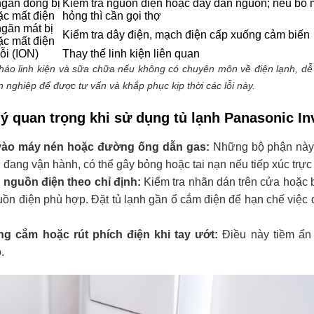
găn đông bị
Kiểm tra nguồn điện hoặc dây dẫn nguồn; nếu bo 
ặc mất điện
hỏng thì cần gọi thợ
găn mát bị
Kiểm tra dây điện, mạch điện cấp xuống cảm biến
ặc mất điện
lỗi (ION)
Thay thế linh kiện liên quan
tháo linh kiện và sữa chữa nếu không có chuyên môn về điện lạnh, d
 nghiệp để được tư vấn và khắp phục kịp thời các lỗi này.
 ý quan trọng khi sử dụng tủ lạnh Panasonic In
ào máy nén hoặc đường ống dẫn gas:
Những bộ phận này 
tủ đang vận hành, có thể gây bỏng hoặc tai nạn nếu tiếp xúc trực 
nguồn điện theo chỉ định:
Kiểm tra nhãn dán trên cửa hoặc 
guồn điện phù hợp. Đặt tủ lạnh gần ổ cắm điện để hạn chế việc
ng cắm hoặc rút phích điện khi tay ướt:
Điều này tiềm ẩn
.