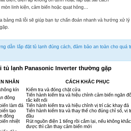
 mòn linh kiện, cảm biến hoặc quạt hỏng…
ủa bảng mã lỗi sẽ giúp bạn tự chẩn đoán nhanh và hướng xử lý
gặp.
g dẫn lắp đặt tủ lạnh đúng cách, đảm bảo an toàn cho quá t
i tủ lạnh Panasonic Inverter thường gặp
N NHÂN
CÁCH KHẮC PHỤC
không kín
Kiểm tra và đóng chặt cửa
Tiến hành kiểm tra và hiệu chỉnh cảm biến ngăn đ
ăn đông
rắc kết nối
iến làm đá
Tiến hành kiểm tra và hiệu chỉnh vị trí các khay đá
iến tạo
Tiến hành kiểm tra và thay thế cho đúng chỉ số, vị t
n đông
đầu
iến nhiệt
Rút nguồn điện 1 tiếng rồi cắm lại, nếu không khắ
được thì cần thay cảm biến mới