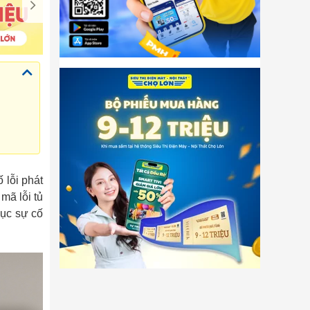
 lỗi phát
mã lỗi tủ
hục sự cố