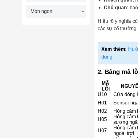
Chủ quan:
hao
Món ngon
Hiểu rõ ý nghĩa c
các sự cố thường 
Xem thêm:
Hướn
dụng
2. Bảng mã lỗ
MÃ
NGUYÊ
LỖI
U10
Cửa đóng 
H01
Sensor ng
H02
Hỏng cảm b
Hỏng cảm b
H05
sương ngă
Hỏng cảm b
H07
ngoài trời