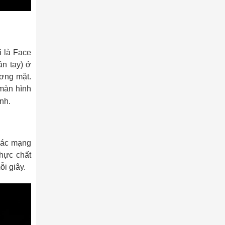
i là Face
ân tay) ở
ơng mặt.
màn hình
anh.
các mạng
thực chất
ỗi giây.