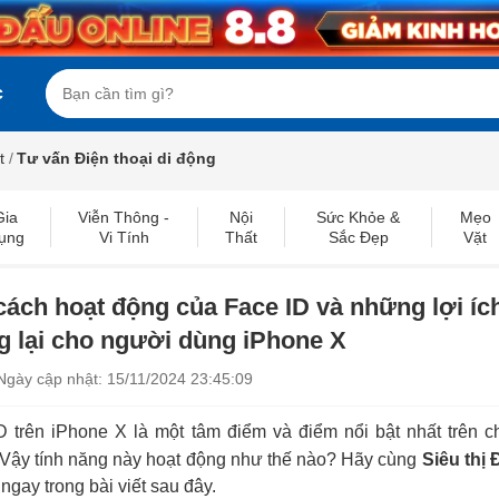
c
t
/
Tư vấn Điện thoại di động
Gia
Viễn Thông -
Nội
Sức Khỏe &
Mẹo
ụng
Vi Tính
Thất
Sắc Đẹp
Vặt
cách hoạt động của Face ID và những lợi í
g lại cho người dùng iPhone X
Ngày cập nhật: 15/11/2024 23:45:09
D trên iPhone X là một tâm điểm và điểm nổi bật nhất trên 
Vậy tính năng này hoạt động như thế nào? Hãy cùng
Siêu thị
ngay trong bài viết sau đây.