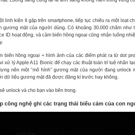
một linh kiện ít gặp trên smartphone, tiếp tục chiếu ra một loạt 
ên gương mặt của người dùng. Có khoảng 30.000 chấm như 
ace ID hoạt động, và cảm biến hồng ngoại cũng nhận luông nhi
y.
m biến hồng ngoại + hình ảnh của các điểm phát ra từ dot pro
i xử lý Apple A11 Bionic để chạy các thuật toán trí tuệ nhân t
 dựng nên một "mô hình" gương mặt của người đang unlock 
i dữ liệu gương mặt đã được đăng kí trước hay không.
sẽ unlock và cho bạn vào bên trong.
ợp công nghệ ghi các trạng thái biểu cảm của con ng