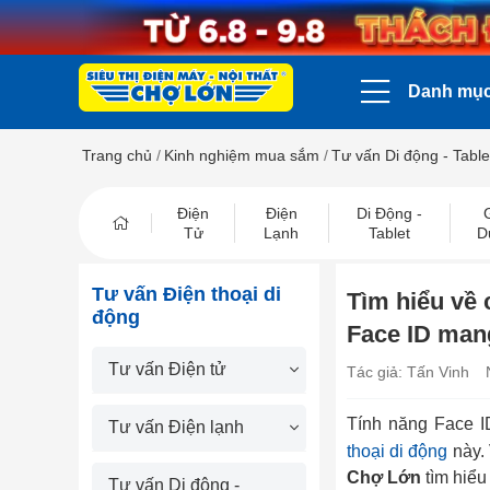
Danh mụ
Trang chủ
/
Kinh nghiệm mua sắm
/
Tư vấn Di động - Table
Điện
Điện
Di Động -
Tử
Lạnh
Tablet
D
Tư vấn Điện thoại di
Tìm hiểu về 
động
Face ID man
Tư vấn Điện tử
Tác giả: Tấn Vinh
Tính năng Face I
Tư vấn Điện lạnh
thoại di động
này. 
Chợ Lớn
tìm hiểu 
Tư vấn Di động -