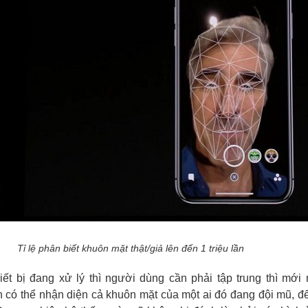
Tỉ lệ phân biết khuôn mặt thật/giả lên đến 1 triệu lần
hiết bị đang xử lý thì người dùng cần phải tập trung thì mớ
 có thể nhận diện cả khuôn mặt của một ai đó đang đội mũ, đ