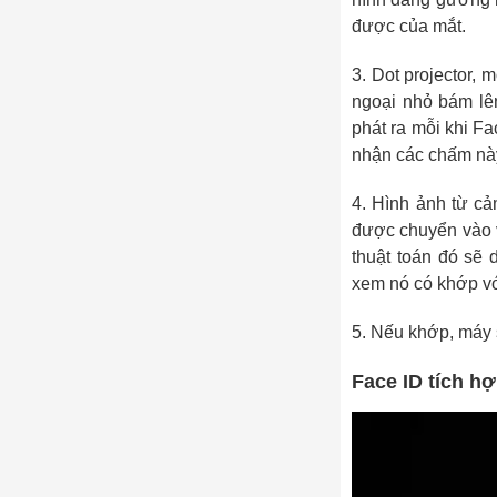
được của mắt.
3. Dot projector, 
ngoại nhỏ bám l
phát ra mỗi khi F
nhận các chấm nà
4. Hình ảnh từ cả
được chuyển vào v
thuật toán đó sẽ
xem nó có khớp vớ
5. Nếu khớp, máy 
Face ID tích h