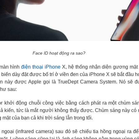
Face ID hoạt động ra sao?
 màn hình
điện thoại iPhone
X, hệ thống nhận diện gương mặt
 biến dày đặt được bố trí ở viền đen của iPhone X sẽ bắt đầu h
n này được Apple gọi là TrueDept Camera System. Nó sẽ đ
như sau:
tor khởi động chuỗi công việc bằng cách phát ra một chùm s
ả kiến, tức là mắt người không thấy được. Chùm sáng này có
mặt của bạn cả khi trời sáng lẫn trong tối.
ngoại (infrared camera) sau đó sẽ chiếu tia hồng ngoại ra để
ặt. Luồng sáng cũng lại là ánh sáng không nằm trong vùng có