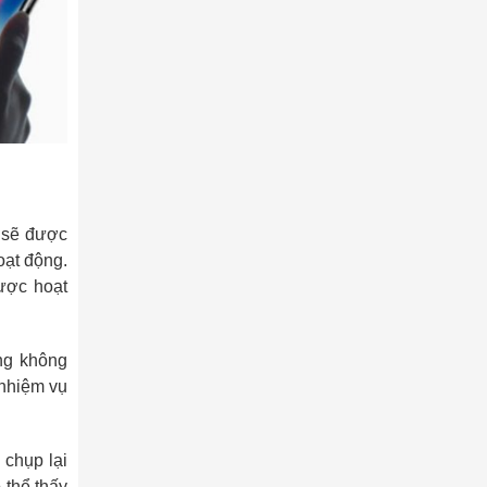
 sẽ được
oạt động.
ược hoạt
áng không
 nhiệm vụ
 chụp lại
 thể thấy