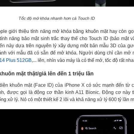
Tốc độ mở khóa nhanh hơn cả Touch ID
ple giới thiệu tính năng mở khóa bằng khuôn mặt hay còn gọ
 tính năng bảo mật sinh trắc thay thế cho Touch ID (bảo mật v
ến này dựa trên nguyên lý xây dựng một bản mẫu 3D của gư
ánh với mẫu đã có sẵn để mở khóa. Người dùng chỉ cần mở 
 14 Plus 512GB
,... lên, nhìn vào máy là có thể mở, tốc độ rất nh
 khuôn mặt thật/giả lên đến 1 triệu lần
iện khuôn mặt (Face ID) của iPhone X có sức mạnh đến từ 
nh, được gọi là động cơ thần kinh A11 Bionic. Động cơ này 
ng xử lý. Nó có một thiết kế 2 lõi và khả năng xử lý 600 tỷ lần m