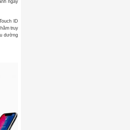
 ảnh ngay
Touch ID
nhằm truy
iều dường