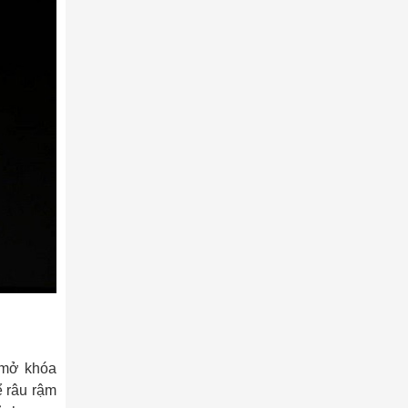
i mở khóa
ể râu rậm