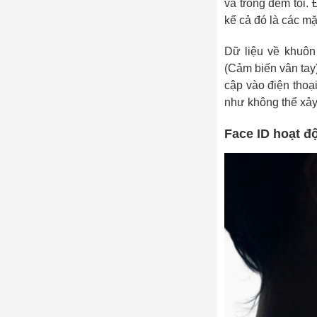
và trong đêm tối.
kể cả đó là các m
Dữ liệu về khuôn
(Cảm biến vân tay
cập vào điện thoại
như không thể xảy
Face ID hoạt đ