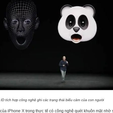
ID tích hợp công nghệ ghi các trạng thái biểu cảm của con người
của iPhone X trong thực tế có công nghệ quét khuôn mặt nhờ 