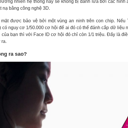
 Đương nhiên hệ thống này sẽ không bị đánh lừa bởi các hình
ặt nạ bằng công nghệ 3D.
 mặt được bảo vệ bởi một vùng an ninh trên con chip. Nếu 
) có nguy cơ 1/50.000 cơ hội để ai đó có thể đánh cắp dữ liệu 
 của bạn thì với Face ID cơ hội đó chỉ còn 1/1 triệu. Đấy là đ
 ra.
ộng ra sao?