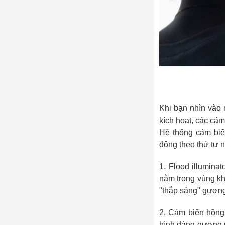
Khi bạn nhìn vào
kích hoạt, các cảm
Hệ thống cảm biế
động theo thứ tự 
1. Flood illumina
nằm trong vùng kh
"thắp sáng" gương 
2. Cảm biến hồng 
hình dáng gương m