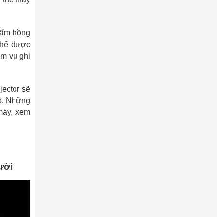
chấm hồng
thế được
ệm vụ ghi
jector sẽ
ạo. Những
máy, xem
ười