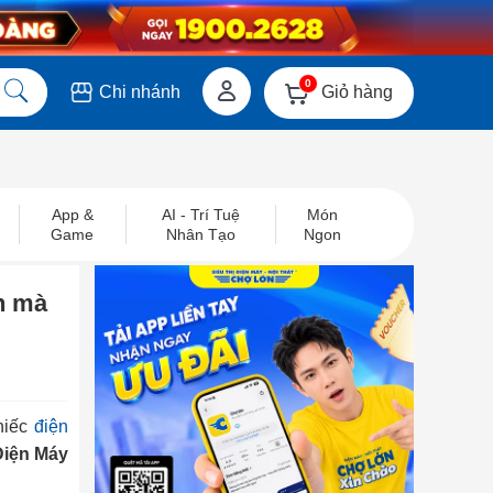
0
Giỏ hàng
Chi nhánh
App &
AI - Trí Tuệ
Món
Game
Nhân Tạo
Ngon
ch mà
chiếc
điện
 Điện Máy