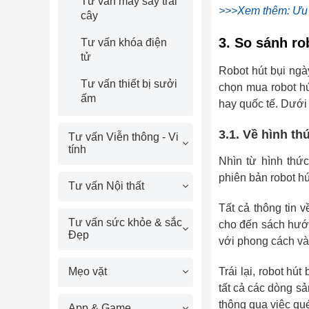
Tư vấn máy sấy trái
>>>Xem thêm: Ưu v
cây
3. So sánh ro
Tư vấn khóa điện
tử
Robot hút bụi ngà
Tư vấn thiết bị sưởi
chọn mua robot hú
ấm
hay quốc tế. Dưới 
3.1. Về hình t
Tư vấn Viễn thông - Vi
tính
Nhìn từ hình thứ
phiên bản robot hú
Tư vấn Nội thất
Tất cả thông tin 
Tư vấn sức khỏe & sắc
cho đến sách hướn
Đẹp
với phong cách v
Trái lại, robot hú
Mẹo vặt
tất cả các dòng s
thông qua việc qu
App & Game