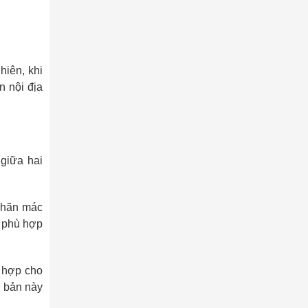
hiên, khi
n nội địa
giữa hai
 nhãn mác
h phù hợp
ù hợp cho
n bản này