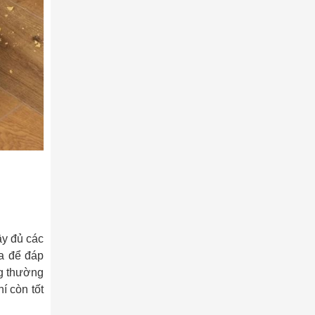
ầy đủ các
ịa để đáp
ng thường
í còn tốt