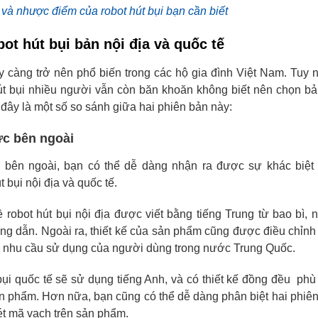
à nhược điểm của robot hút bụi bạn cần biết
bot hút bụi bản nội địa và quốc tế
y càng trở nên phổ biến trong các hộ gia đình Việt Nam. Tuy n
t bụi nhiều người vẫn còn băn khoăn không biết nên chọn bả
đây là một số so sánh giữa hai phiên bản này:
hức bên ngoài
c bên ngoài, bạn có thể dễ dàng nhận ra được sự khác biệt 
t bụi nội địa và quốc tế.
về robot hút bụi nội địa được viết bằng tiếng Trung từ bao bì,
g dẫn. Ngoài ra, thiết kế của sản phẩm cũng được điều chỉn
à nhu cầu sử dụng của người dùng trong nước Trung Quốc.
t bụi quốc tế sẽ sử dụng tiếng Anh, và có thiết kế đồng đều ph
ản phẩm. Hơn nữa, bạn cũng có thể dễ dàng phân biệt hai phiê
ét mã vạch trên sản phẩm.