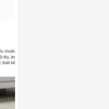
iêu chuẩn
i địa, do
 thiết kế