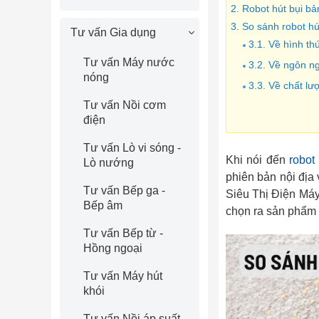
2. Robot hút bụi bả
3. So sánh robot hú
Tư vấn Gia dụng
3.1. Về hình t
Tư vấn Máy nước
3.2. Về ngôn n
nóng
3.3. Về chất l
Tư vấn Nồi cơm
3.4. Về giá th
điện
Tư vấn Lò vi sóng -
Khi nói đến
robot 
Lò nướng
phiên bản nội địa
Tư vấn Bếp ga -
Siêu Thị Điện Máy
Bếp âm
chọn ra sản phẩm
Tư vấn Bếp từ -
Hồng ngoại
Tư vấn Máy hút
khói
Tư vấn Nồi áp suất