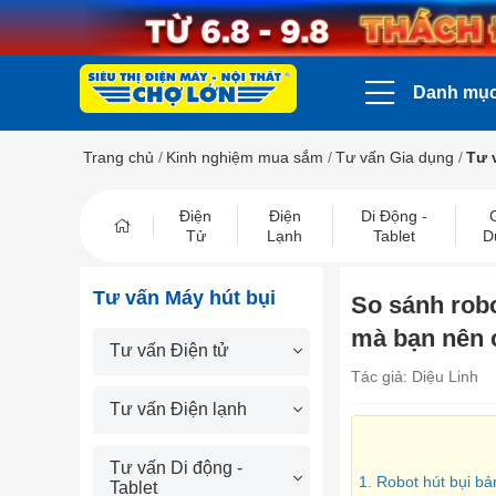
Danh mụ
Trang chủ
/
Kinh nghiệm mua sắm
/
Tư vấn Gia dụng
/
Tư 
Điện
Điện
Di Động -
Tử
Lạnh
Tablet
D
Tư vấn Máy hút bụi
So sánh robo
mà bạn nên
Tư vấn Điện tử
Tác giả: Diệu Linh
Tư vấn Điện lạnh
Tư vấn Di động -
1. Robot hút bụi bả
Tablet