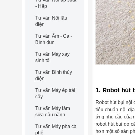
- Hấp
Tư vấn Nồi lẩu
điện
Tư vấn Ấm - Ca -
Bình đun
Tư vấn Máy xay
sinh tố
Tư vấn Bình thủy
điện
1. Robot hút 
Tư vấn Máy ép trái
cây
Robot hút bụi nội 
Tư vấn Máy làm
tiêu chuẩn nội đị
sữa đậu nành
ứng nhu cầu của n
robot hút bụi do c
Tư vấn Máy pha cà
hơn một số sản p
phê