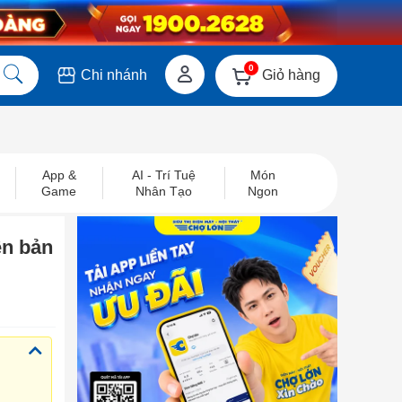
0
Giỏ hàng
Chi nhánh
App &
AI - Trí Tuệ
Món
Game
Nhân Tạo
Ngon
ên bản