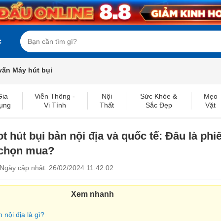
c
vấn Máy hút bụi
Gia
Viễn Thông -
Nội
Sức Khỏe &
Mẹo
ụng
Vi Tính
Thất
Sắc Đẹp
Vặt
t hút bụi bản nội địa và quốc tế: Đâu là phi
 chọn mua?
Ngày cập nhật: 26/02/2024 11:42:02
Xem nhanh
n nội địa là gì?