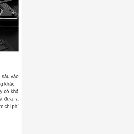
i sâu vào
ng khác.
ày có khả
và đưa ra
m chi phí