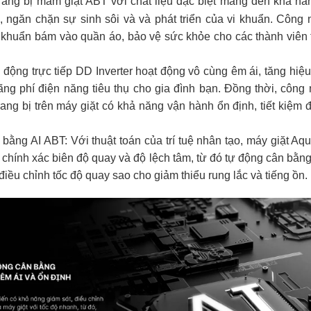
ang bị mâm giặt ABT với chất liệu đặc biệt mang đến khả n
i, ngăn chặn sự sinh sôi và và phát triển của vi khuẩn. Công
i khuẩn bám vào quần áo, bảo vệ sức khỏe cho các thành viên 
động trực tiếp DD Inverter hoạt động vô cùng êm ái, tăng hiệu
lãng phí điện năng tiêu thụ cho gia đình bạn. Đồng thời, côn
rang bị trên máy giặt có khả năng vận hành ổn định, tiết kiệm 
ằng AI ABT: Với thuật toán của trí tuệ nhân tạo, máy giặt Aq
hính xác biên độ quay và độ lệch tâm, từ đó tự động cân bằng 
 điều chỉnh tốc độ quay sao cho giảm thiểu rung lắc và tiếng ồn.