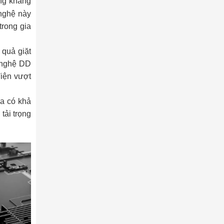
ăng kháng
 nghệ này
trong gia
 quả giặt
g nghệ DD
điện vượt
ua có khả
tải trọng