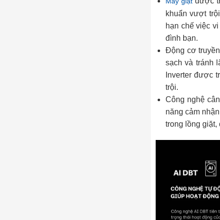
được tr
Máy giặt
khuẩn vượt trộ
hạn chế việc v
đình bạn.
Động cơ truyền 
sạch và tránh 
Inverter được t
trội.
Công nghệ cân b
năng cảm nhận c
trong lồng giặt,