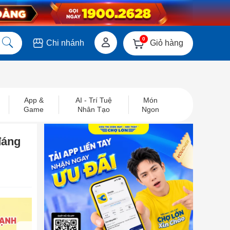
0
Giỏ hàng
Chi nhánh
App &
AI - Trí Tuệ
Món
Game
Nhân Tạo
Ngon
đáng
next