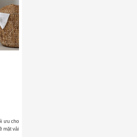
ối ưu cho
ề mặt vải