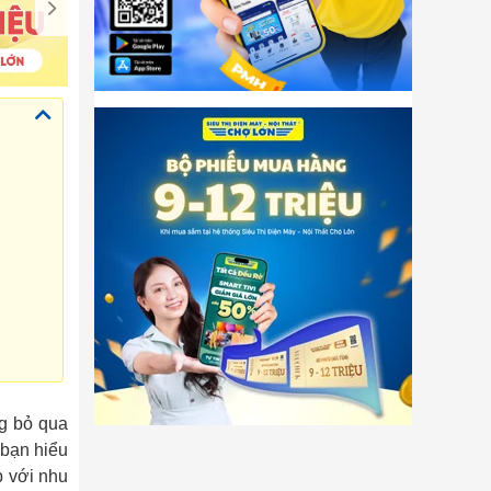
g bỏ qua
 bạn hiểu
p với nhu