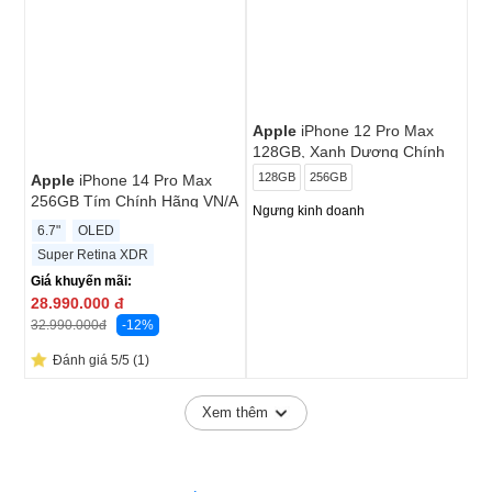
Apple
iPhone 12 Pro Max
128GB, Xanh Dương Chính
hãng (VN/A)
128GB
256GB
Apple
iPhone 14 Pro Max
256GB Tím Chính Hãng VN/A
Ngưng kinh doanh
6.7"
OLED
Super Retina XDR
Giá khuyến mãi:
28.990.000
đ
-12%
32.990.000
đ
Đánh giá 5/5 (1)
Xem thêm