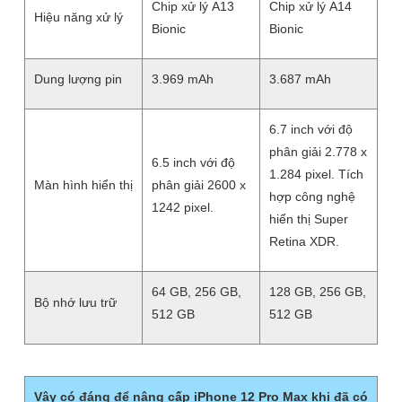
Chip xử lý A13
Chip xử lý A14
Hiệu năng xử lý
Bionic
Bionic
Dung lượng pin
3.969 mAh
3.687 mAh
6.7 inch với độ
phân giải 2.778 x
6.5 inch với độ
1.284 pixel. Tích
Màn hình hiển thị
phân giải 2600 x
hợp công nghệ
1242 pixel.
hiển thị Super
Retina XDR.
64 GB, 256 GB,
128 GB, 256 GB,
Bộ nhớ lưu trữ
512 GB
512 GB
Vậy có đáng để nâng cấp iPhone 12 Pro Max khi đã có