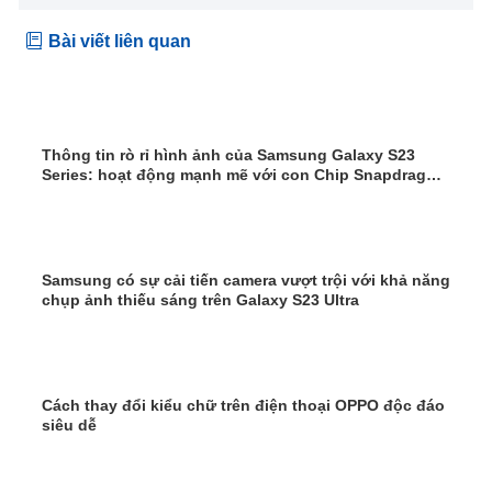
Bài viết liên quan
Thông tin rò rỉ hình ảnh của Samsung Galaxy S23
Series: hoạt động mạnh mẽ với con Chip Snapdragon
8 Gen 2, bộ camera cải tiến vượt trội, dung lượng pin
lớn hơn
Samsung có sự cải tiến camera vượt trội với khả năng
chụp ảnh thiếu sáng trên Galaxy S23 Ultra
Cách thay đổi kiểu chữ trên điện thoại OPPO độc đáo
siêu dễ