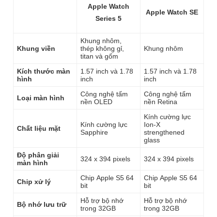
Apple Watch
Apple Watch SE
Series 5
Khung nhôm,
Khung viền
thép không gỉ,
Khung nhôm
titan và gốm
Kích thước màn
1.57 inch và 1.78
1.57 inch và 1.78
hình
inch
inch
Công nghệ tấm
Công nghệ tấm
Loại màn hình
nền OLED
nền Retina
Kính cường lực
Kính cường lực
Ion-X
Chất liệu mặt
Sapphire
strengthened
glass
Độ phân giải
324 x 394 pixels
324 x 394 pixels
màn hình
Chip Apple S5 64
Chip Apple S5 64
Chip xử lý
bit
bit
Hỗ trợ bộ nhớ
Hỗ trợ bộ nhớ
Bộ nhớ lưu trữ
trong 32GB
trong 32GB