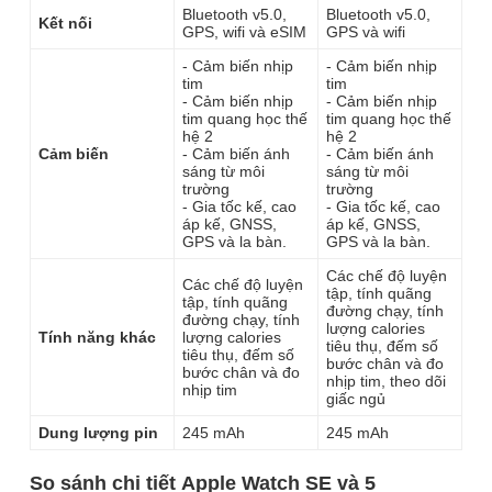
Bluetooth v5.0,
Bluetooth v5.0,
Kết nối
GPS, wifi và eSIM
GPS và wifi
- Cảm biến nhịp
- Cảm biến nhịp
tim
tim
- Cảm biến nhịp
- Cảm biến nhịp
tim quang học thế
tim quang học thế
hệ 2
hệ 2
Cảm biến
- Cảm biến ánh
- Cảm biến ánh
sáng từ môi
sáng từ môi
trường
trường
- Gia tốc kế, cao
- Gia tốc kế, cao
áp kế, GNSS,
áp kế, GNSS,
GPS và la bàn.
GPS và la bàn.
Các chế độ luyện
Các chế độ luyện
tập, tính quãng
tập, tính quãng
đường chạy, tính
đường chạy, tính
lượng calories
Tính năng khác
lượng calories
tiêu thụ, đếm số
tiêu thụ, đếm số
bước chân và đo
bước chân và đo
nhịp tim, theo dõi
nhịp tim
giấc ngủ
Dung lượng pin
245 mAh
245 mAh
So sánh chi tiết Apple Watch SE và 5