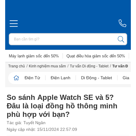
Máy lạnh giảm sốc đến 50%
Quạt điều hòa giảm sốc đến 50%
D
/
/
/
Trang chủ
Kinh nghiệm mua sắm
Tư vấn Di động - Tablet
Tư vấn Điện t
Điện Tử
Điện Lạnh
Di Động - Tablet
Gia D
So sánh Apple Watch SE và 5?
Đâu là loại đồng hồ thông minh
phù hợp với bạn?
Tác giả: Tuyết Ngân
Ngày cập nhật: 15/11/2024 22:57:09