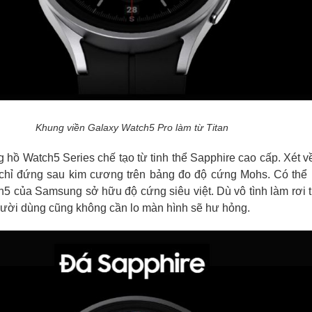
Khung viền Galaxy Watch5 Pro làm từ Titan
g hồ Watch5 Series chế tạo từ tinh thể Sapphire cao cấp. Xét về
chỉ đứng sau kim cương trên bảng đo độ cứng Mohs. Có thể n
5 của Samsung sở hữu độ cứng siêu việt. Dù vô tình làm rơi thiê
ười dùng cũng không cần lo màn hình sẽ hư hỏng.