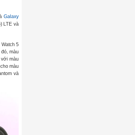
à
Galaxy
o) LTE và
em Watch 5
 đó, màu
 với màu
 cho màu
antom và