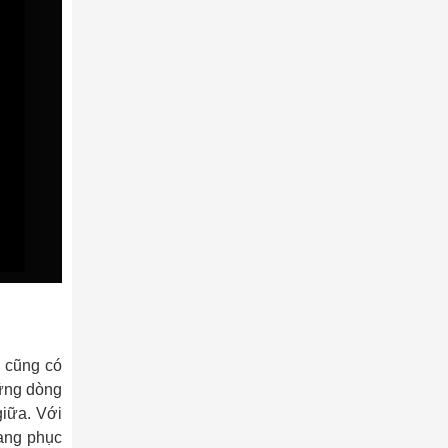
 cũng có
̃ng dòng
iữa. Với
rang phục