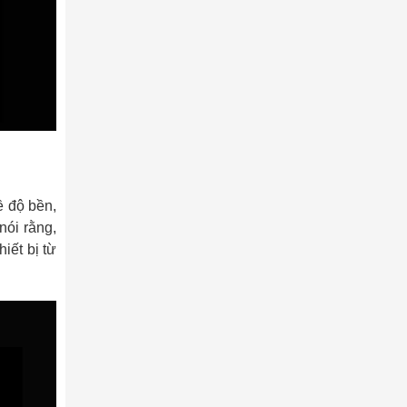
 độ bền,
ói rằng,
́t bị từ