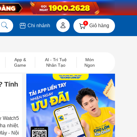
0
Giỏ hàng
Chi nhánh
App &
AI - Trí Tuệ
Món
Game
Nhân Tạo
Ngon
 Tính
xy Watch5
ạ nhiệt.
áy - Nội