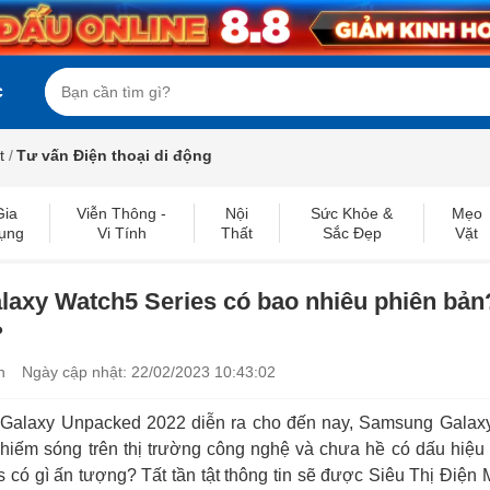
c
t
/
Tư vấn Điện thoại di động
Gia
Viễn Thông -
Nội
Sức Khỏe &
Mẹo
ụng
Vi Tính
Thất
Sắc Đẹp
Vặt
xy Watch5 Series có bao nhiêu phiên bản?
?
h
Ngày cập nhật: 22/02/2023 10:43:02
ện Galaxy Unpacked 2022 diễn ra cho đến nay, Samsung Gala
ếm sóng trên thị trường công nghệ và chưa hề có dấu hiệu h
ó gì ấn tượng? Tất tần tật thông tin sẽ được Siêu Thị Điện M