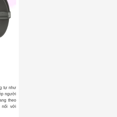
g tự như
́p người
mang theo
nối với