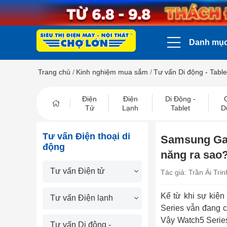
Danh mụ
Trang chủ
/
Kinh nghiệm mua sắm
/
Tư vấn Di động - Table
Điện
Điện
Di Động -
Tử
Lạnh
Tablet
D
Tư vấn Điện thoại di
Samsung Gala
động
năng ra sao
Tư vấn Điện tử
Tác giả: Trần Ái Trin
Kể từ khi sự ki
Tư vấn Điện lạnh
Series vẫn đang chi
Vậy Watch5 Series c
Tư vấn Di động -