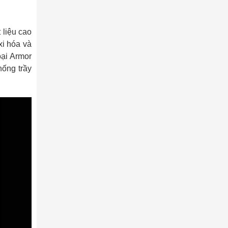
 liệu cao
i hóa và
oại Armor
ống trầy