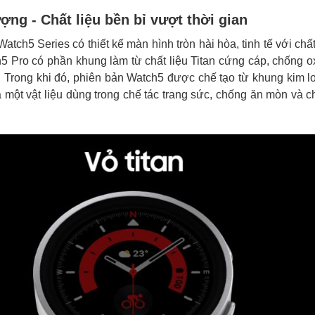
ượng - Chất liệu bền bỉ vượt thời gian
5 Series có thiết kế màn hình tròn hài hòa, tinh tế với chất
Pro có phần khung làm từ chất liệu Titan cứng cáp, chống ox
̀u. Trong khi đó, phiên bản Watch5 được chế tạo từ khung kim l
một vật liệu dùng trong chế tác trang sức, chống ăn mòn và ch