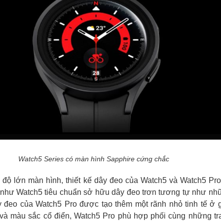
Watch5 Series có màn hình Sapphire cứng chắc
̀ độ lớn màn hình, thiết kế dây đeo của Watch5 và Watch5 Pro
́u như Watch5 tiêu chuẩn sở hữu dây đeo trơn tương tự như như
ây đeo của Watch5 Pro được tạo thêm một rãnh nhỏ tinh tế ở g
g và màu sắc cổ điển, Watch5 Pro phù hợp phối cùng những t