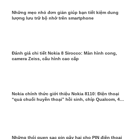
Những mẹo nhỏ đơn giản giúp bạn tiết kiệm dung
lượng lưu trữ bộ nhớ trên smartphone
Đánh giá chi tiết Nokia 8 Sirocco: Màn hình cong,
camera Zeiss, cấu hình cao cấp
Nokia chính thức giới thiệu Nokia 8110: Điện thoại
“quả chuối huyền thoại” hồi sinh, chíp Qualcom, 4G,
giá 2,2 triệu
Những thói quen sạc pin gây hại cho PIN điện thoại