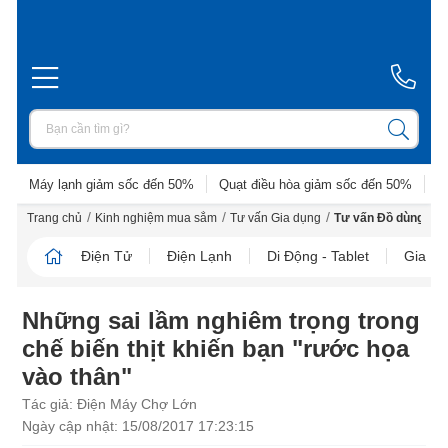
Máy lạnh giảm sốc đến 50%
Quạt điều hòa giảm sốc đến 50%
D
/
/
/
Trang chủ
Kinh nghiệm mua sắm
Tư vấn Gia dụng
Tư vấn Đồ dùng nhà
Điện Tử
Điện Lạnh
Di Động - Tablet
Gia D
Những sai lầm nghiêm trọng trong
chế biến thịt khiến bạn "rước họa
vào thân"
Tác giả: Điện Máy Chợ Lớn
Ngày cập nhật: 15/08/2017 17:23:15