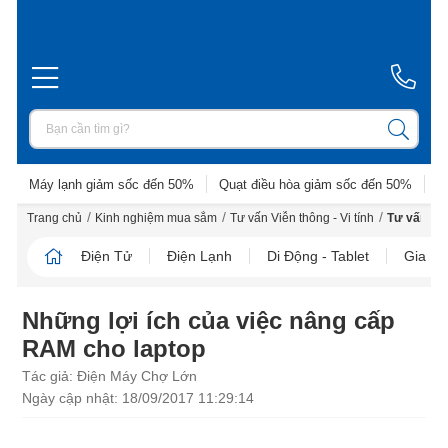
Máy lạnh giảm sốc đến 50%
Quạt điều hòa giảm sốc đến 50%
D
/
/
/
Trang chủ
Kinh nghiệm mua sắm
Tư vấn Viễn thông - Vi tính
Tư vấn La
Điện Tử
Điện Lạnh
Di Động - Tablet
Gia D
Những lợi ích của việc nâng cấp
RAM cho laptop
Tác giả: Điện Máy Chợ Lớn
Ngày cập nhật: 18/09/2017 11:29:14