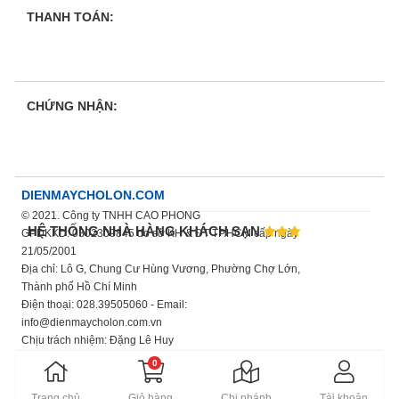
THANH TOÁN:
CHỨNG NHẬN:
DIENMAYCHOLON.COM
© 2021. Công ty TNHH CAO PHONG
HỆ THỐNG NHÀ HÀNG KHÁCH SẠN
GPDKKD: 0302309845 do sở KH & ĐT TP.HCM cấp ngày
21/05/2001
Địa chỉ: Lô G, Chung Cư Hùng Vương, Phường Chợ Lớn,
Thành phố Hồ Chí Minh
Điện thoại: 028.39505060 - Email:
info@dienmaycholon.com.vn
Chịu trách nhiệm: Đặng Lê Huy
Xem thêm chính sách bảo mật thông tin
0
Trang chủ
Giỏ hàng
Chi nhánh
Tài khoản