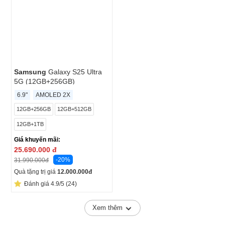
Samsung
Galaxy S25 Ultra
5G (12GB+256GB)
6.9"
AMOLED 2X
12GB+256GB
12GB+512GB
12GB+1TB
Giá khuyến mãi:
25.690.000
đ
-20%
31.990.000
đ
Quà tặng trị giá
12.000.000
đ
Đánh giá 4.9/5 (24)
Xem thêm