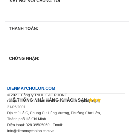
KẾT NỐI VỚI CHÚNG TÔI
THANH TOÁN:
CHỨNG NHẬN:
DIENMAYCHOLON.COM
© 2021. Công ty TNHH CAO PHONG
HỆ THỐNG NHÀ HÀNG KHÁCH SẠN
GPDKKD: 0302309845 do sở KH & ĐT TP.HCM cấp ngày
21/05/2001
Địa chỉ: Lô G, Chung Cư Hùng Vương, Phường Chợ Lớn,
Thành phố Hồ Chí Minh
Điện thoại: 028.39505060 - Email:
info@dienmaycholon.com.vn