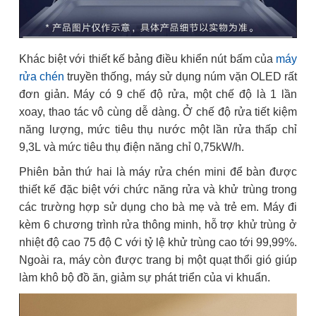
Khác biệt với thiết kế bảng điều khiển nút bấm của
máy
rửa chén
truyền thống, máy sử dụng núm vặn OLED rất
đơn giản. Máy có 9 chế độ rửa, một chế độ là 1 lần
xoay, thao tác vô cùng dễ dàng. Ở chế độ rửa tiết kiệm
năng lượng, mức tiêu thụ nước một lần rửa thấp chỉ
9,3L và mức tiêu thụ điện năng chỉ 0,75kW/h.
Phiên bản thứ hai là máy rửa chén mini để bàn được
thiết kế đặc biệt với chức năng rửa và khử trùng trong
các trường hợp sử dụng cho bà mẹ và trẻ em. Máy đi
kèm 6 chương trình rửa thông minh, hỗ trợ khử trùng ở
nhiệt độ cao 75 độ C với tỷ lệ khử trùng cao tới 99,99%.
Ngoài ra, máy còn được trang bị một quạt thổi gió giúp
làm khô bộ đồ ăn, giảm sự phát triển của vi khuẩn.