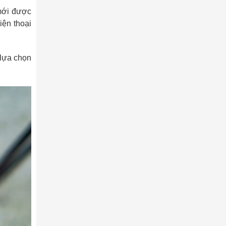
 mới được
iện thoại
 lựa chọn