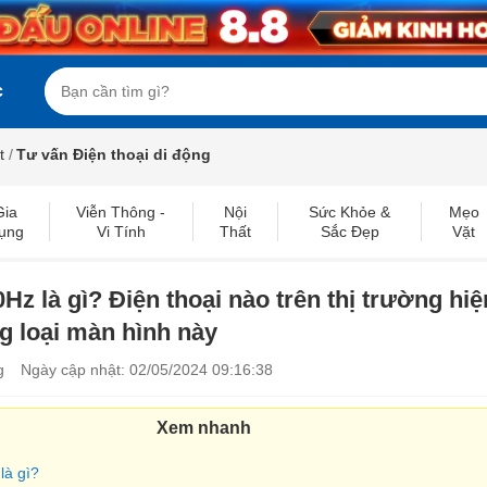
c
t
/
Tư vấn Điện thoại di động
Gia
Viễn Thông -
Nội
Sức Khỏe &
Mẹo
ụng
Vi Tính
Thất
Sắc Đẹp
Vặt
Hz là gì? Điện thoại nào trên thị trường hiệ
g loại màn hình này
g
Ngày cập nhật: 02/05/2024 09:16:38
Xem nhanh
là gì?