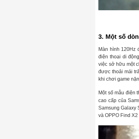
3. Một số dò
Màn hình 120Hz đ
điện thoại di độn
việc sở hữu một ch
được thoải mái tr
khi chơi game nặ
Một số mẫu điện t
cao cấp của Sa
Samsung Galaxy S
và OPPO Find X2 