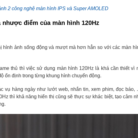
́nh 2 công nghệ màn hình IPS và Super AMOLED
à nhược điểm của màn hình 120Hz
hị hình ảnh sống động và mượt mà hơn hẳn so với các màn hì
ame thủ thì việc sử dụng màn hình 120Hz là khá cần thiết vì 
 độ ổn định trong từng khung hình chuyển động.
ác vụ hàng ngày như lướt web, nhắn tin, xem phim, đọc báo,
Hz thì khả năng hiển thị cũng sẽ thực sự khác biệt, tạo cảm 
ng.