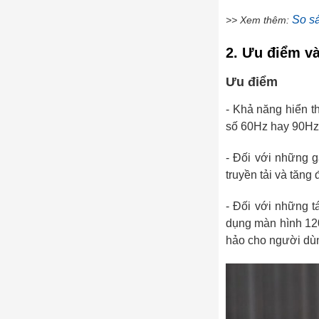
So sa
>> Xem thêm:
2. Ưu điểm v
Ưu điểm
- Khả năng hiển t
số 60Hz hay 90Hz
- Đối với những g
truyền tải và tăng
- Đối với những t
dụng màn hình 120
hảo cho người dù