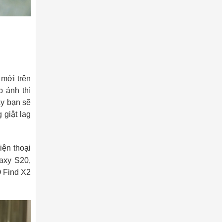
mới trên
p ảnh thì
ày bạn sẽ
 giật lag
iện thoại
axy S20,
O Find X2