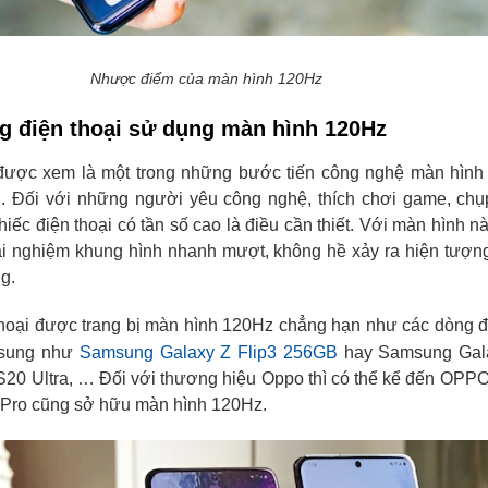
Nhược điểm của màn hình 120Hz
ng điện thoại sử dụng màn hình 120Hz
ược xem là một trong những bước tiến công nghệ màn hình 
g. Đối với những người yêu công nghệ, thích chơi game, chụ
iếc điện thoại có tần số cao là điều cần thiết. Với màn hình n
ải nghiệm khung hình nhanh mượt, không hề xảy ra hiện tượng
ng.
hoại được trang bị màn hình 120Hz chẳng hạn như các dòng đ
msung như
Samsung Galaxy Z Flip3 256GB
hay Samsung Gal
20 Ultra, … Đối với thương hiệu Oppo thì có thể kể đến OPP
Pro cũng sở hữu màn hình 120Hz.