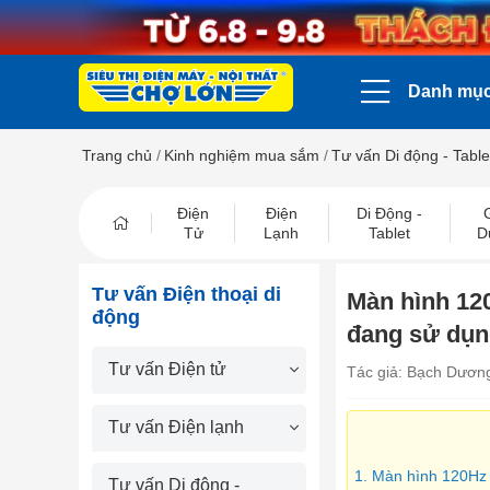
Danh mụ
Trang chủ
/
Kinh nghiệm mua sắm
/
Tư vấn Di động - Table
Điện
Điện
Di Động -
Tử
Lạnh
Tablet
D
Tư vấn Điện thoại di
Màn hình 120
động
đang sử dụn
Tư vấn Điện tử
Tác giả: Bạch Dươn
Tư vấn Điện lạnh
1. Màn hình 120Hz 
Tư vấn Di động -