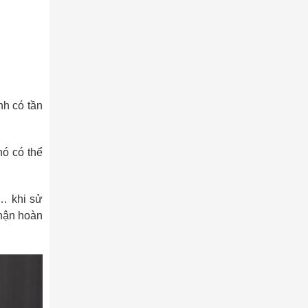
nh có tần
nó có thể
 … khi sử
nhận hoàn