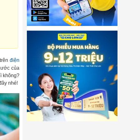
 trên
điện
 ước của
gì không?
 đây nhé!