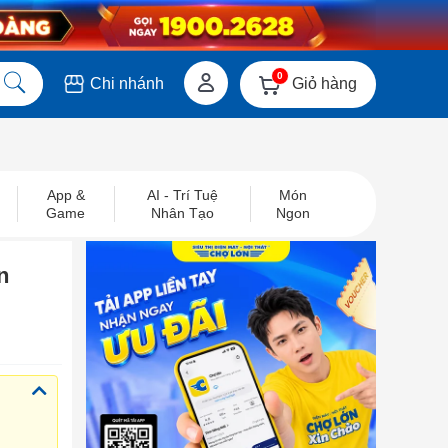
0
Giỏ hàng
Chi nhánh
App &
AI - Trí Tuệ
Món
Game
Nhân Tạo
Ngon
n