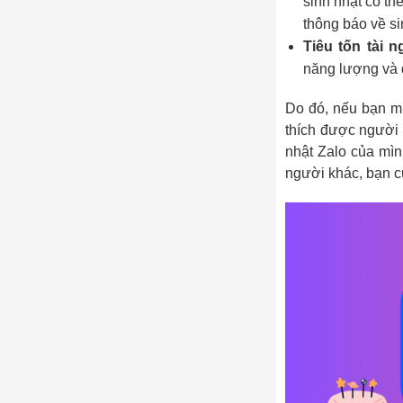
sinh nhật có th
thông báo về si
Tiêu tốn tài n
năng lượng và d
Do đó, nếu bạn mu
thích được người 
nhật Zalo của mìn
người khác, bạn cũ