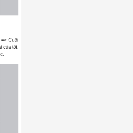
 => Cuối
 của tôi.
c.