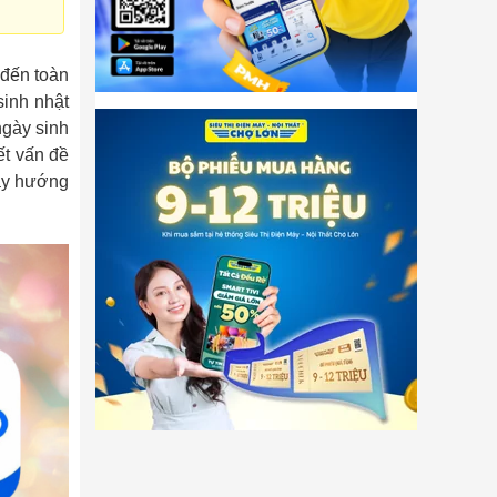
 đến toàn
inh nhật
ngày sinh
ết vấn đề
gay hướng