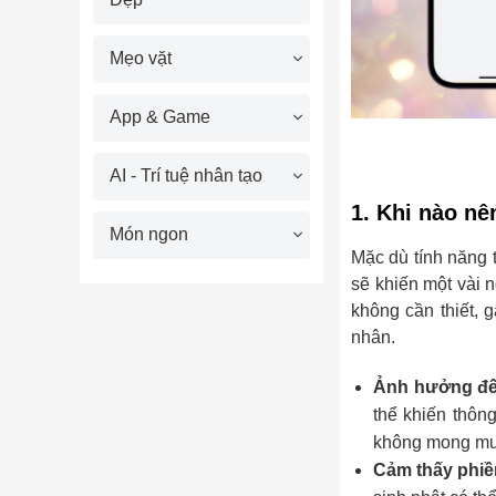
Mẹo vặt
App & Game
AI - Trí tuệ nhân tạo
1. Khi nào nê
Món ngon
Mặc dù tính năng 
sẽ khiến một vài 
không cần thiết, 
nhân.
Ảnh hưởng đế
thể khiến thôn
không mong mu
Cảm thấy phiền