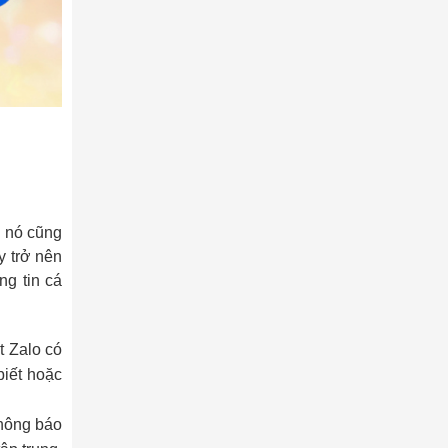
n nó cũng
y trở nên
ng tin cá
t Zalo có
biết hoặc
thông báo