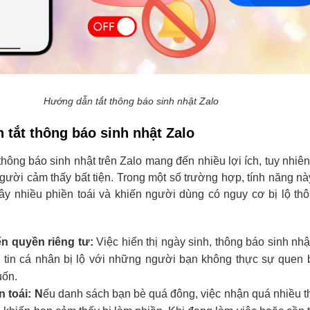
Hướng dẫn tắt thông báo sinh nhật Zalo
n tắt thông báo sinh nhật Zalo
thông báo sinh nhật trên Zalo mang đến nhiều lợi ích, tuy nhiê
người cảm thấy bất tiện. Trong một số trường hợp, tính năng nà
gây nhiều phiền toái và khiến người dùng có nguy cơ bị lộ thô
n quyền riêng tư:
Việc hiển thị ngày sinh, thông báo sinh nhậ
g tin cá nhân bị lộ với những người bạn không thực sự quen 
ốn.
 toái: N
ếu danh sách bạn bè quá đông, việc nhận quá nhiều 