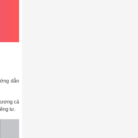
ướng dẫn
 tượng cá
êng tư.