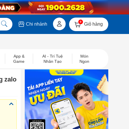
0
Giỏ hàng
Chi nhánh
App &
AI - Trí Tuệ
Món
Game
Nhân Tạo
Ngon
g zalo