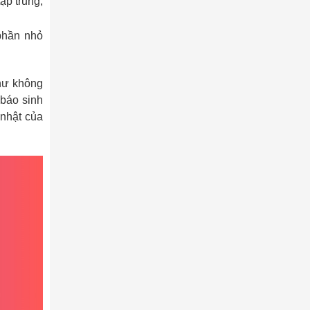
ập trung,
phần nhỏ
như không
 báo sinh
 nhật của