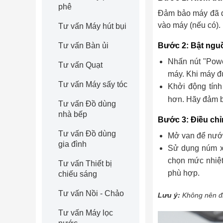
phê
Đảm bảo máy đã đ
vào máy (nếu có).
Tư vấn Máy hút bụi
Bước 2: Bật ngu
Tư vấn Bàn ủi
Nhấn nút "Powe
Tư vấn Quạt
máy. Khi máy đ
Tư vấn Máy sấy tóc
Khởi động tính
hơn. Hãy đảm b
Tư vấn Đồ dùng
nhà bếp
Bước 3: Điều chỉ
Tư vấn Đồ dùng
Mở van để nước
gia đình
Sử dụng núm xo
chọn mức nhiệt
Tư vấn Thiết bị
phù hợp.
chiếu sáng
Tư vấn Nồi - Chảo
Lưu ý:
Không nên đi
Tư vấn Máy lọc