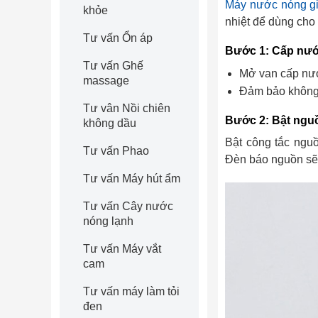
Máy nước nóng giá
khỏe
nhiệt để dùng cho
Tư vấn Ổn áp
Bước 1: Cấp nước
Tư vấn Ghế
Mở van cấp nướ
massage
Đảm bảo không 
Tư vân Nồi chiên
Bước 2: Bật ngu
không dầu
Bật công tắc nguồ
Tư vấn Phao
Đèn báo nguồn sẽ
Tư vấn Máy hút ẩm
Tư vấn Cây nước
nóng lạnh
Tư vấn Máy vắt
cam
Tư vấn máy làm tỏi
đen