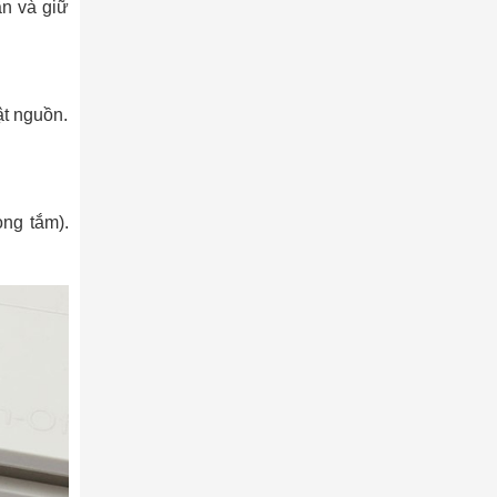
n và giữ
ật nguồn.
òng tắm).