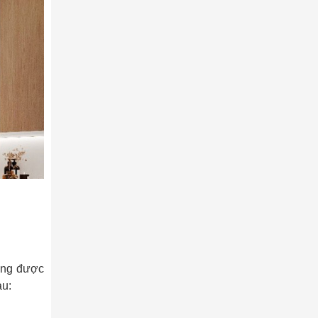
ờng được
au: