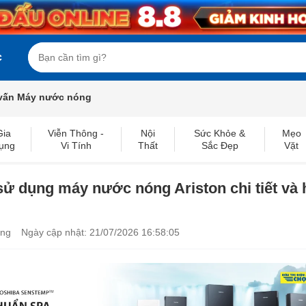
c
vấn Máy nước nóng
Gia
Viễn Thông -
Nội
Sức Khỏe &
Mẹo
ụng
Vi Tính
Thất
Sắc Đẹp
Vặt
ử dụng máy nước nóng Ariston chi tiết và 
ơng
Ngày cập nhật: 21/07/2026 16:58:05