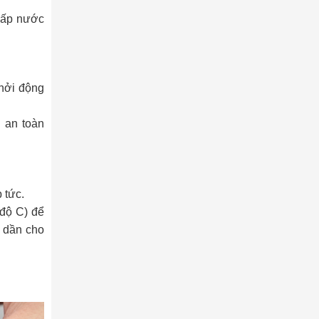
cấp nước
khởi động
an toàn
g
 tức.
 độ C) để
 dần cho