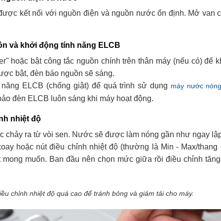
ược kết nối với nguồn điện và nguồn nước ổn định. Mở van 
ồn và khởi động tính năng ELCB
r" hoặc bật công tắc nguồn chính trên thân máy (nếu có) để 
ược bật, đèn báo nguồn sẽ sáng.
 năng ELCB (chống giật) để quá trình sử dụng
máy nước nón
ảo đèn ELCB luôn sáng khi máy hoạt động.
nh nhiệt độ
 chảy ra từ vòi sen. Nước sẽ được làm nóng gần như ngay lập
ay hoặc nút điều chỉnh nhiệt độ (thường là Min - Max/thang
 mong muốn. Ban đầu nên chọn mức giữa rồi điều chỉnh tăng
ều chỉnh nhiệt độ quá cao để tránh bỏng và giảm tải cho máy.