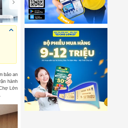
ảm bảo an
 vận hành
t Chợ Lớn
.