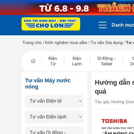
Danh mụ
Trang chủ
/
Kinh nghiệm mua sắm
/
Tư vấn Gia dụng
/
Tư 
Điện
Điện
Di Động -
Tử
Lạnh
Tablet
D
Tư vấn Máy nước
Hướng dẫn s
nóng
quả
Tư vấn Điện tử
Tác giả: Hướng Dư
Tư vấn Điện lạnh
prev
Tư vấn Di động -