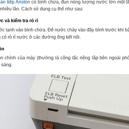
n tiếp Ariston
có bình chứa, đun nóng lượng nước lớn một lầ
 nhiều lần. Cách sử dụng cụ thể như sau:
 và kiểm tra rò rỉ
c lạnh vào bình chứa. Để nước chảy vào đầy bình trước khi b
có rò rỉ nước ở các đường ống kết nối.
ồn
n chính của máy (thường là công tắc riêng lắp bên ngoài ph
 sáng.