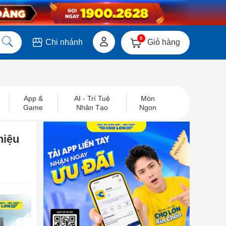
0
Giỏ hàng
Chi nhánh
App &
AI - Trí Tuệ
Món
Game
Nhân Tạo
Ngon
hiệu
next