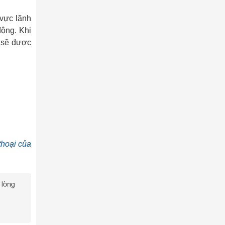
 vực lãnh
động. Khi
 sẽ được
thoại của