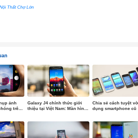
 Nội Thất Chợ Lớn
quan
chụp ảnh
Galaxy J4 chính thức giới
Chia sẻ cách tuyệt vờ
chóng trên
thiệu tại Việt Nam: Màn hình
dụng smartphone cũ
J7 Pro
Super AMOLED, giá bán 3,79
cách tối ưu
triệu đồng