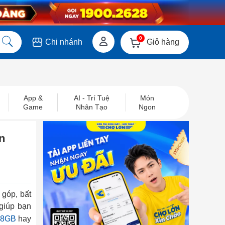
0
Giỏ hàng
Chi nhánh
App &
AI - Trí Tuệ
Món
Game
Nhân Tạo
Ngon
n
 góp, bất
giúp bạn
28GB
hay