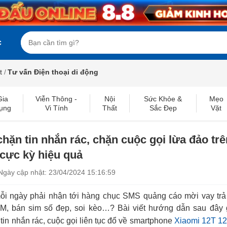
c
t
/
Tư vấn Điện thoại di động
Gia
Viễn Thông -
Nội
Sức Khỏe &
Mẹo
ụng
Vi Tính
Thất
Sắc Đẹp
Vặt
ặn tin nhắn rác, chặn cuộc gọi lừa đảo trê
cực kỳ hiệu quả
Ngày cập nhật: 23/04/2024 15:16:59
mỗi ngày phải nhận tới hàng chục SMS quảng cáo mời vay trả
M, bán sim số đẹp, soi kèo…? Bài viết hướng dẫn sau đây 
in nhắn rác, cuộc gọi liên tục đổ về smartphone
Xiaomi 12T 1