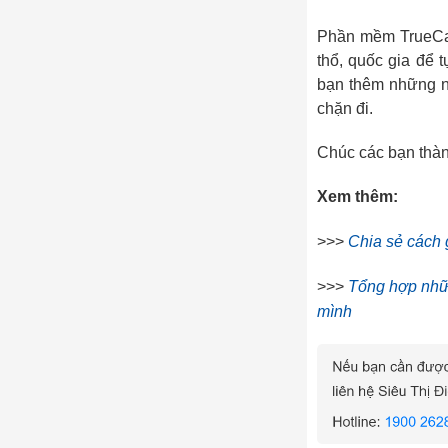
Phần mềm TrueCall
thổ, quốc gia để 
bạn thêm những n
chặn đi.
Chúc các bạn thà
Xem thêm:
>>>
Chia sẻ cách 
>>>
Tổng hợp nhữn
mình