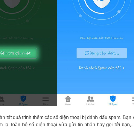
àn tất quá trình thêm các số điện thoại bị đánh dấu spam. Bạn
lại toàn bộ số điện thoại vừa gửi tin nhắn hay gọi tới bạn,.