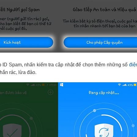
b ID Spam, nhấn kiếm tra cập nhật để chọn thêm những số
điệ
hắn rác, lừa đảo.