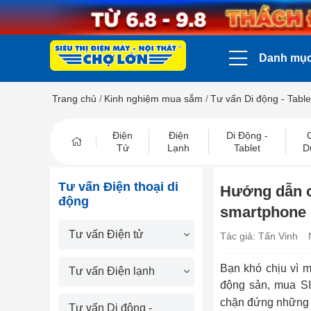
Danh mụ
Trang chủ
/
Kinh nghiệm mua sắm
/
Tư vấn Di động - Table
Điện
Điện
Di Động -
Tử
Lạnh
Tablet
D
Tư vấn Điện thoại di
Hướng dẫn ch
động
smartphone 
Tư vấn Điện tử
Tác giả: Tấn Vinh
Bạn khó chịu vì 
Tư vấn Điện lạnh
động sản, mua SI
chặn đứng những t
Tư vấn Di động -