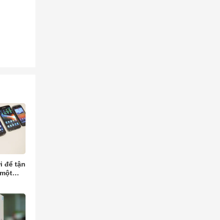
i để tận
 một