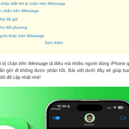
nhận biết khi bị chặn trên iMessage
in nhắn trên iMessage
thái đã gửi
cho đối phương
người khác trên iMessage
Xem thêm
i bị chặn trên iMessage là điều mà nhiều người dùng iPhone 
nhắn gửi đi không được phản hồi. Bài viết dưới đây sẽ giúp bạ
dõi để cập nhật nhé!