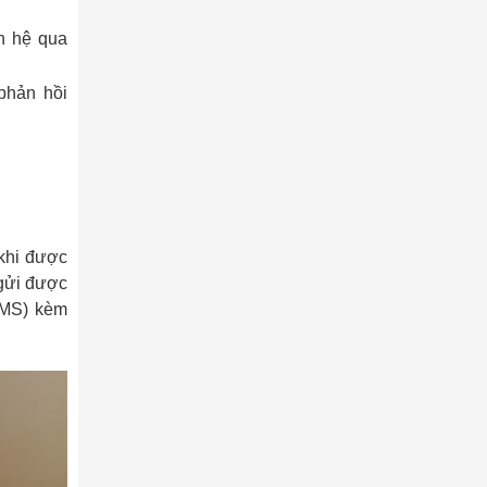
ên hệ qua
 phản hồi
 khi được
 gửi được
MMS) kèm