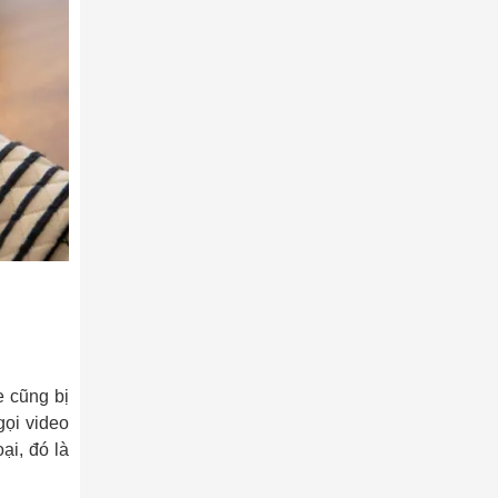
e cũng bị
ọi video
ại, đó là