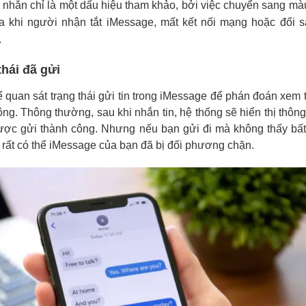
n nhắn chỉ là một dấu hiệu tham khảo, bởi việc chuyển sang mà
ra khi người nhận tắt iMessage, mất kết nối mạng hoặc đổi 
.
thái đã gửi
 quan sát trạng thái gửi tin trong iMessage để phán đoán xem 
ông. Thông thường, sau khi nhắn tin, hệ thống sẽ hiển thị thôn
được gửi thành công. Nhưng nếu bạn gửi đi mà không thấy bất
, rất có thể iMessage của bạn đã bị đối phương chặn.