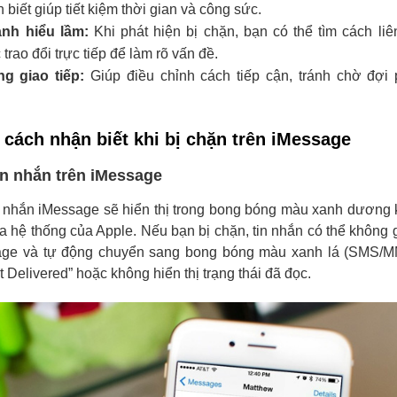
 biết giúp tiết kiệm thời gian và công sức.
anh hiểu lầm:
Khi phát hiện bị chặn, bạn có thể tìm cách li
trao đổi trực tiếp để làm rõ vấn đề.
g giao tiếp:
Giúp điều chỉnh cách tiếp cận, tránh chờ đợi
.
cách nhận biết khi bị chặn trên iMessage
in nhắn trên iMessage
n nhắn iMessage sẽ hiển thị trong bong bóng màu xanh dương
a hệ thống của Apple. Nếu bạn bị chặn, tin nhắn có thể không
age và tự động chuyển sang bong bóng màu xanh lá (SMS/
ot Delivered” hoặc không hiển thị trạng thái đã đọc.