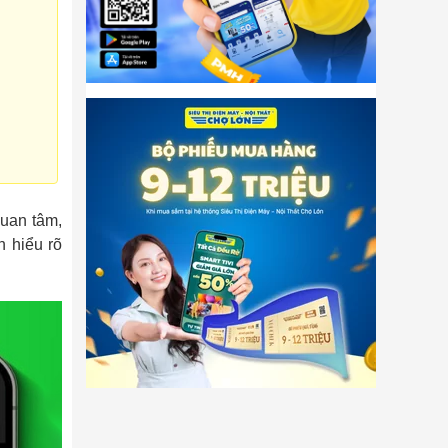
quan tâm,
n hiểu rõ