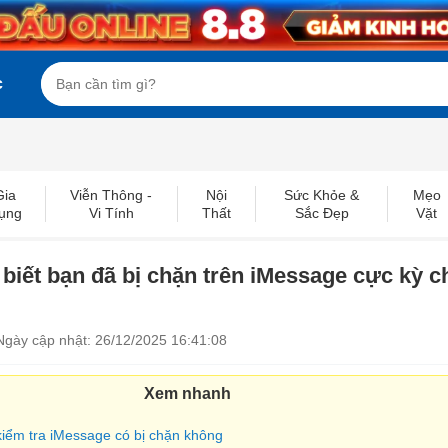
c
Gia
Viễn Thông -
Nội
Sức Khỏe &
Mẹo
ụng
Vi Tính
Thất
Sắc Đẹp
Vặt
biết bạn đã bị chặn trên iMessage cực kỳ c
Ngày cập nhật: 26/12/2025 16:41:08
Xem nhanh
 kiểm tra iMessage có bị chặn không