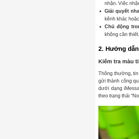
nhận. Việc nhận
Giải quyết nh
kênh khác hoặc 
Chủ động tron
không cần thiết
2. Hướng dẫn 
Kiểm tra màu t
Thông thường, ti
gửi thành công qu
dưới dạng iMess
theo trạng thái “N