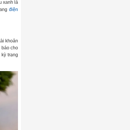
u xanh lá
sang
điện
tài khoản
g báo cho
 kỳ trạng