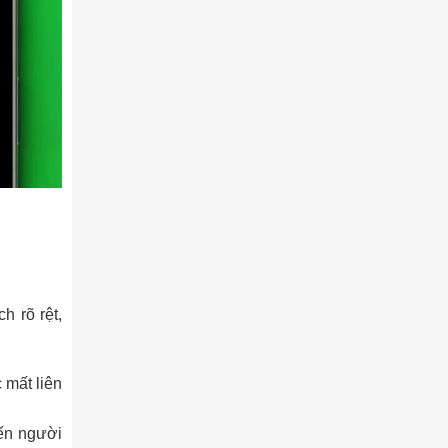
h rõ rệt,
c mất liên
đến người