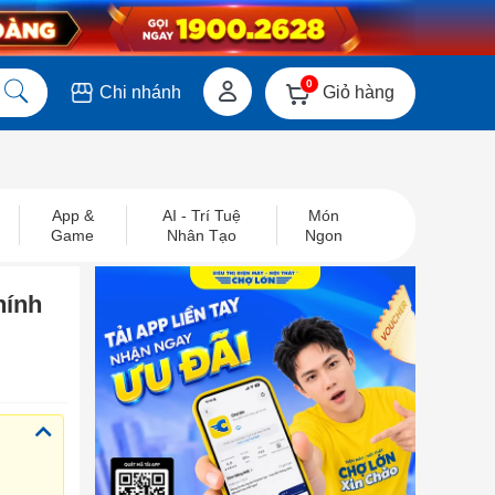
0
Giỏ hàng
Chi nhánh
App &
AI - Trí Tuệ
Món
Game
Nhân Tạo
Ngon
hính