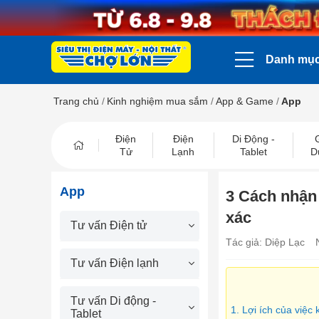
Danh mụ
Trang chủ
/
Kinh nghiệm mua sắm
/
App & Game
/
App
Điện
Điện
Di Động -
Tử
Lạnh
Tablet
D
App
3 Cách nhận 
xác
Tư vấn Điện tử
Tác giả: Diệp Lạc
Tư vấn Điện lạnh
Tư vấn Di động -
1. Lợi ích của việc
Tablet