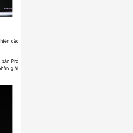
 hiện các
n bản Pro
phân giải