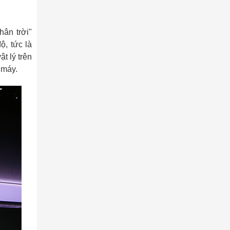
hân trời"
ộ, tức là
t lý trên
 máy.