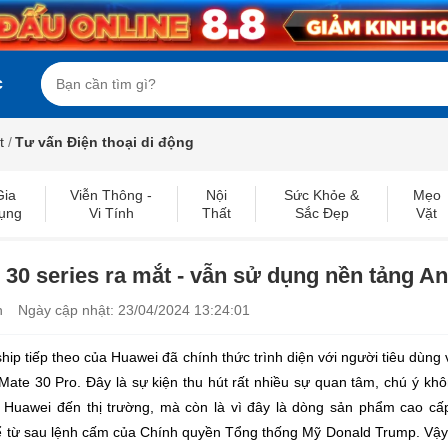
c
t
/
Tư vấn Điện thoại di động
Gia
Viễn Thông -
Nội
Sức Khỏe &
Mẹo
ụng
Vi Tính
Thất
Sắc Đẹp
Vặt
30 series ra mắt - vẫn sử dụng nền tảng A
n
Ngày cập nhật: 23/04/2024 13:24:01
ship tiếp theo của Huawei đã chính thức trình diện với người tiêu dùng v
ate 30 Pro. Đây là sự kiện thu hút rất nhiều sự quan tâm, chú ý khô
Huawei đến thị trường, mà còn là vì đây là dòng sản phẩm cao cấp
ể từ sau lệnh cấm của Chính quyền Tổng thống Mỹ Donald Trump. Vậy