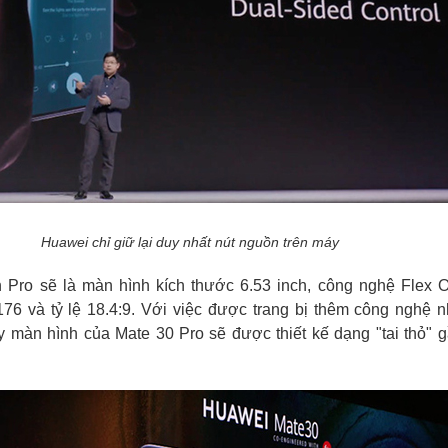
Huawei chỉ giữ lại duy nhất nút nguồn trên máy
n Pro sẽ là màn hình kích thước 6.53 inch, công nghệ Flex 
76 và tỷ lệ 18.4:9. Với việc được trang bị thêm công nghệ 
 màn hình của Mate 30 Pro sẽ được thiết kế dạng "tai thỏ" 