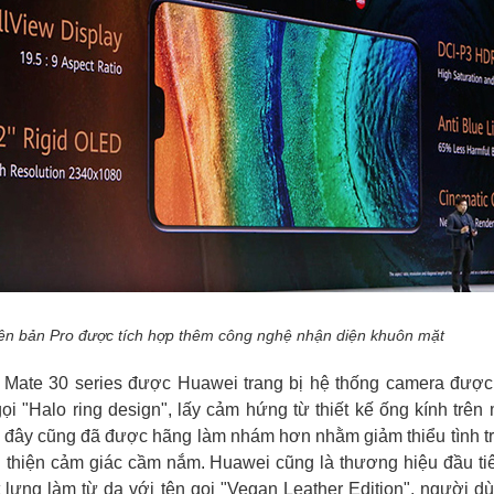
ên bản Pro được tích hợp thêm công nghệ nhận diện khuôn mặt
 Mate 30 series được Huawei trang bị hệ thống camera được
gọi "Halo ring design", lấy cảm hứng từ thiết kế ống kính trên
ờ đây cũng đã được hãng làm nhám hơn nhằm giảm thiểu tình 
i thiện cảm giác cầm nắm. Huawei cũng là thương hiệu đầu ti
 lưng làm từ da với tên gọi "Vegan Leather Edition", người d