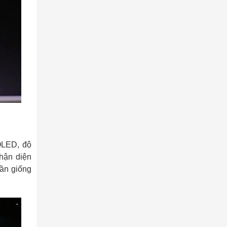
OLED, độ
nhận diện
gần giống