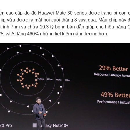
m cao cấp do đó Huawei Mate 30 series được trang bị con ch
hip vừa được ra mắt hồi cuối tháng 8 vừa qua. Mẫu chip này
n trình 7nm và chứa 10.3 tỷ bóng bán dẫn giúp cho hiệu năng
% và AI tăng 460% những tiết kiệm năng lượng hơn.