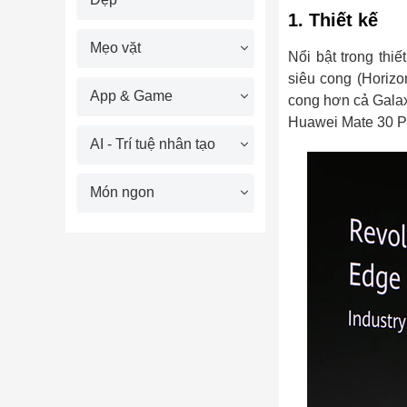
1. Thiết kế
Mẹo vặt
Nổi bật trong thiế
siêu cong (Horizo
App & Game
cong hơn cả Galax
Huawei Mate 30 Pro
AI - Trí tuệ nhân tạo
Món ngon