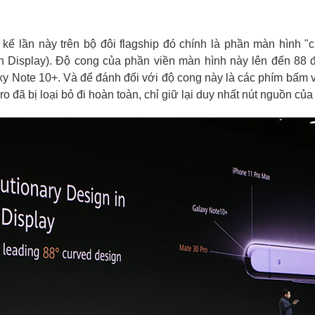
t kế lần này trên bộ đôi flagship đó chính là phần màn hình "c
n Display). Độ cong của phần viền màn hình này lên đến 88 đ
y Note 10+. Và để đánh đổi với độ cong này là các phím bấm vậ
 đã bị loại bỏ đi hoàn toàn, chỉ giữ lại duy nhất nút nguồn của