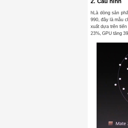
2. Cấu hình
hLà dòng sản phẩ
990, đây là mẫu c
xuất dựa trên tiế
23%, GPU tăng 39