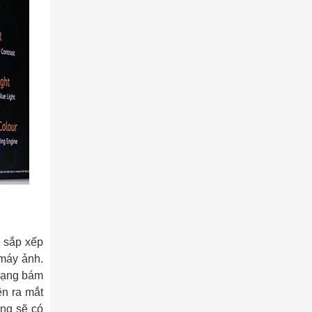
 sắp xếp
 máy ảnh.
trạng bám
ên ra mắt
ùng sẽ có