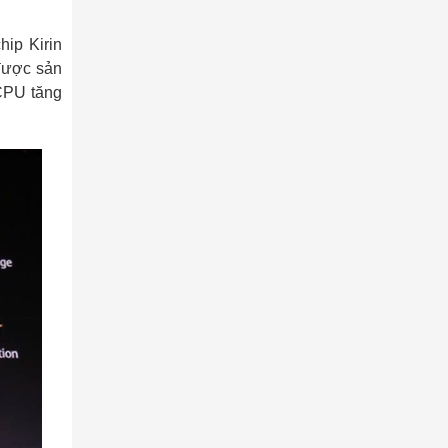
ip Kirin
 được sản
 CPU tăng