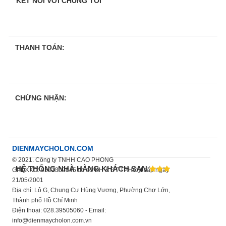
KẾT NỐI VỚI CHÚNG TÔI
THANH TOÁN:
CHỨNG NHẬN:
DIENMAYCHOLON.COM
© 2021. Công ty TNHH CAO PHONG
HỆ THỐNG NHÀ HÀNG KHÁCH SẠN
GPDKKD: 0302309845 do sở KH & ĐT TP.HCM cấp ngày
21/05/2001
Địa chỉ: Lô G, Chung Cư Hùng Vương, Phường Chợ Lớn,
Thành phố Hồ Chí Minh
Điện thoại: 028.39505060 - Email:
info@dienmaycholon.com.vn