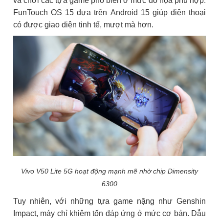
và chơi các tựa game phổ biến ở mức đồ họa phù hợp.
FunTouch OS 15 dựa trên Android 15 giúp điện thoại
có được giao diện tinh tế, mượt mà hơn.
Vivo V50 Lite 5G hoạt động mạnh mẽ nhờ chip Dimensity
6300
Tuy nhiên, với những tựa game nặng như Genshin
Impact, máy chỉ khiêm tốn đáp ứng ở mức cơ bản. Dẫu