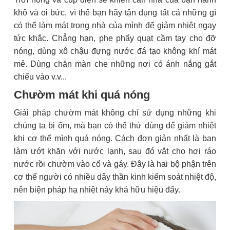
khô và oi bức, vì thế bạn hãy tận dụng tất cả những gì
có thể làm mát trong nhà của mình để giảm nhiệt ngay
tức khắc. Chẳng hạn, phe phẩy quạt cầm tay cho đỡ
nóng, dùng xô chậu đựng nước đá tạo không khí mát
mẻ. Dùng chăn màn che những nơi có ánh nắng gắt
chiếu vào v.v...
Chườm mát khi quá nóng
Giải pháp chườm mát không chỉ sử dụng những khi
chúng ta bị ốm, mà bạn có thể thử dùng để giảm nhiệt
khi cơ thể mình quá nóng. Cách đơn giản nhất là bạn
làm ướt khăn với nước lạnh, sau đó vắt cho hơi ráo
nước rồi chườm vào cổ và gáy. Đây là hai bộ phận trên
cơ thể người có nhiều dây thần kinh kiểm soát nhiệt độ,
nên biện pháp hạ nhiệt này khá hữu hiệu đấy.