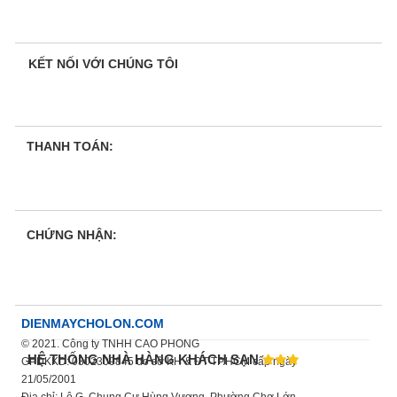
KẾT NỐI VỚI CHÚNG TÔI
THANH TOÁN:
CHỨNG NHẬN:
DIENMAYCHOLON.COM
© 2021. Công ty TNHH CAO PHONG
HỆ THỐNG NHÀ HÀNG KHÁCH SẠN
GPDKKD: 0302309845 do sở KH & ĐT TP.HCM cấp ngày
21/05/2001