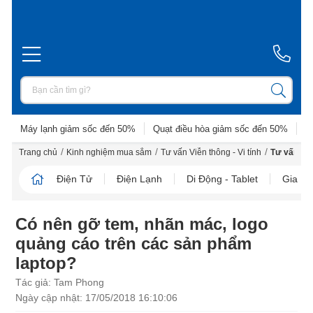
Máy lạnh giảm sốc đến 50%
Quạt điều hòa giảm sốc đến 50%
D
/
/
/
Trang chủ
Kinh nghiệm mua sắm
Tư vấn Viễn thông - Vi tính
Tư vấn La
Điện Tử
Điện Lạnh
Di Động - Tablet
Gia D
Có nên gỡ tem, nhãn mác, logo
quảng cáo trên các sản phẩm
laptop?
Tác giả: Tam Phong
Ngày cập nhật: 17/05/2018 16:10:06