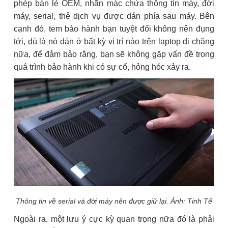
phép bán lẻ OEM, nhãn mác chứa thông tin máy, đời
máy, serial, thẻ dịch vụ được dán phía sau máy. Bên
cạnh đó, tem bảo hành bạn tuyệt đối không nên đụng
tới, dù là nó dán ở bất kỳ vị trí nào trên laptop đi chăng
nữa, để đảm bảo rằng, bạn sẽ không gặp vấn đề trong
quá trình bảo hành khi có sự cố, hỏng hóc xảy ra.
Thông tin về serial và đời máy nên được giữ lại. Ảnh: Tinh Tế
Ngoài ra, một lưu ý cực kỳ quan trọng nữa đó là phải