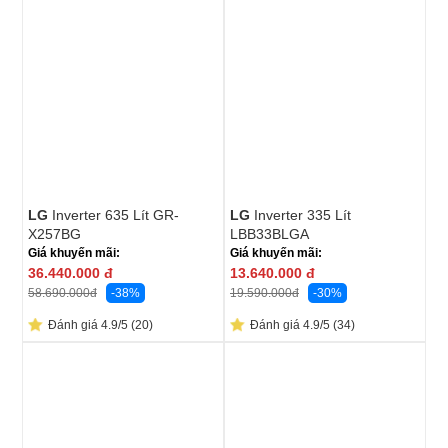
LG
Inverter 635 Lít GR-
LG
Inverter 335 Lít
X257BG
LBB33BLGA
Giá khuyến mãi:
Giá khuyến mãi:
36.440.000
đ
13.640.000
đ
-38%
-30%
58.690.000
đ
19.590.000
đ
Đánh giá 4.9/5 (20)
Đánh giá 4.9/5 (34)