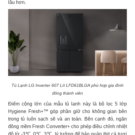
lâu hơn.
Tủ Lạnh LG Inverter 607 Lít LFD61BLGA phù hợp gia đình
đông thành viên
Điểm cộng lớn của mẫu tủ lạnh này là bộ lọc 5 lớp
Hygiene Fresh+™ góp phần giữ cho không gian bên
trong tủ luôn sạch sẽ và an toàn. Bên cạnh đó, ngăn
đông mềm Fresh Converter+ cho phép điều chỉnh nhiệt
độ từ -3℃, 0℃, 3℃, lý tưởng để bảo quản thịt cá tươi