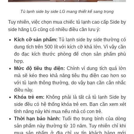
Tủ lạnh side by side LG mang thiết kế sang trọng
Tuy nhiên, việc chọn mua chiếc tủ lạnh cao cấp Side by
side hãng LG cũng có nhiều điều cần lưu ý:
Kích cỡ sản phẩm:
Tủ lạnh side by side thường có
dung tích trên 500 lít với kích cỡ khá lớn. Vì vậy cần
đo đạc kích thước phòng để chọn sản phẩm phù
hợp.
Mức độ tiêu thụ điện:
Chính vì dung tích quá lớn
mà sẽ kéo theo khả năng tiêu thụ điện cao hơn so
với tủ lạnh thông thường, do vậy bạn cần cân nhắc
điều này.
Khóa trẻ em:
Không phải là tất cả tủ lạnh Side by
side đều có hệ thống khóa trẻ em. Bạn cần xem xét
tính năng này khi mua nếu nhà có con trẻ.
Thời hạn bảo hành:
Tuổi thọ trung bình của dòng
sản phẩm này thường từ 10 năm. Tuy nhiên chỉ khi
mua sản phẩm ở địa chỉ uy tín khách hàng mới