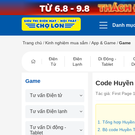
Danh mụ
Trang chủ
/
Kinh nghiệm mua sắm
/
App & Game
/
Game
Điện
Điện
Di Động -
Tử
Lạnh
Tablet
D
Game
Code Huyền T
Tác giả: First Page 
Tư vấn Điện tử
Tư vấn Điện lạnh
1. Tổng hợp Huyền
Tư vấn Di động -
2. Bộ code Huyền T
Tablet