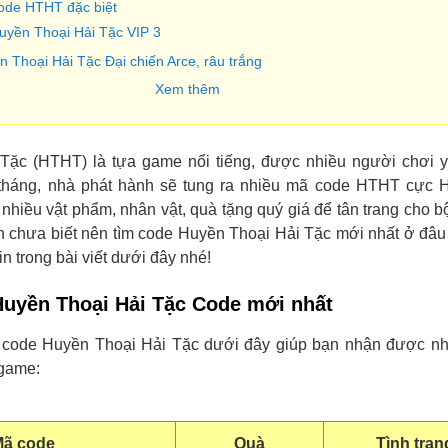
code HTHT đặc biệt
Huyền Thoại Hải Tặc VIP 3
 Thoại Hải Tặc Đại chiến Arce, râu trắng
Xem thêm
Tặc (HTHT) là tựa game nổi tiếng, được nhiều người chơi yê
tháng, nhà phát hành sẽ tung ra nhiều mã code HTHT cực 
nhiều vật phẩm, nhân vật, quà tặng quý giá để tân trang cho bộ
 chưa biết nên tìm code Huyền Thoại Hải Tặc mới nhất ở đâu
in trong bài viết dưới đây nhé!
Huyền Thoại Hải Tặc Code mới nhất
 code Huyền Thoại Hải Tặc dưới đây giúp bạn nhận được n
 game:
ã code
Quà
Tình trạ