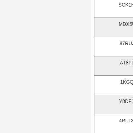
SGK1
MDX5
87RU
AT8F
1KGQ
Y8DF
4RLT