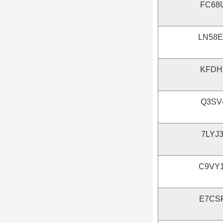
FC68
LN58
KFDH
Q3SV
7LYJ
C9VY
E7CS