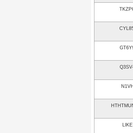
TKZP
CYL8
GT6Y
Q3SV
N1V
HTHTMU
LIK