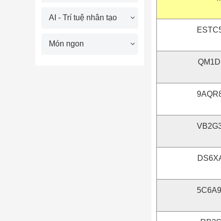
AI - Trí tuệ nhân tạo
ESTC
Món ngon
QM1D
9AQR
VB2G
DS6X
5C6A