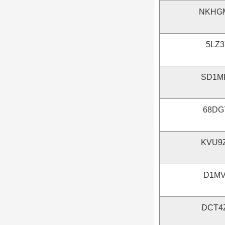
NKHG
5LZ
SD1M
68DG
KVU9
D1MV
DCT4