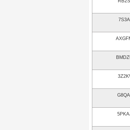
RB2S
7S3
AXGF
BMDZ
3Z2K
G8QA
5PKA