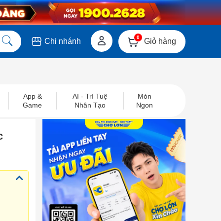
0
Giỏ hàng
Chi nhánh
App &
AI - Trí Tuệ
Món
Game
Nhân Tạo
Ngon
c