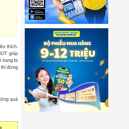
u thích.
HOT giúp
 trang bị
 thì đừng
hững quà
ng