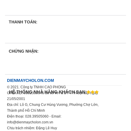
THANH TOÁN:
CHỨNG NHẬN:
DIENMAYCHOLON.COM
© 2021. Công ty TNHH CAO PHONG
HỆ THỐNG NHÀ HÀNG KHÁCH SẠN
GPDKKD: 0302309845 do sở KH & ĐT TP.HCM cấp ngày
21/05/2001
Địa chỉ: Lô G, Chung Cư Hùng Vương, Phường Chợ Lớn,
Thành phố Hồ Chí Minh
Điện thoại: 028.39505060 - Email:
info@dienmaycholon.com.vn
Chịu trách nhiệm: Đặng Lê Huy