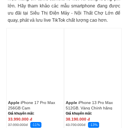
lớn. Hãy tham khảo các mẫu smartphone đang được
ưu đãi tại Siêu Thị Điện Máy - Nội Thất Chợ Lớn để
quay, phát và lưu live TikTok chất lượng cao hơn.
Apple
iPhone 17 Pro Max
Apple
iPhone 13 Pro Max
256GB Cam
512GB, Vàng Chính hãng
(VN/A)
Giá khuyến mãi:
Giá khuyến mãi:
33.990.000
đ
38.190.000
đ
-11%
-13%
37.990.000
đ
43.790.000
đ