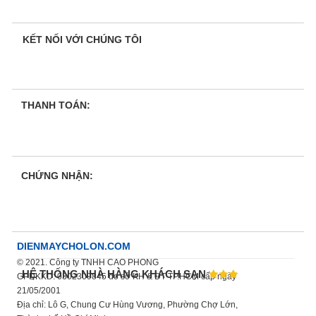
KẾT NỐI VỚI CHÚNG TÔI
THANH TOÁN:
CHỨNG NHẬN:
DIENMAYCHOLON.COM
© 2021. Công ty TNHH CAO PHONG
HỆ THỐNG NHÀ HÀNG KHÁCH SẠN
GPDKKD: 0302309845 do sở KH & ĐT TP.HCM cấp ngày
21/05/2001
Địa chỉ: Lô G, Chung Cư Hùng Vương, Phường Chợ Lớn,