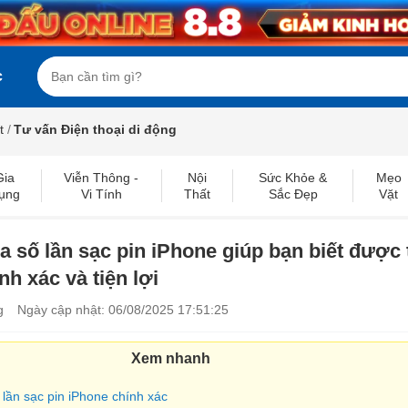
c
t
/
Tư vấn Điện thoại di động
Gia
Viễn Thông -
Nội
Sức Khỏe &
Mẹo
ụng
Vi Tính
Thất
Sắc Đẹp
Vặt
a số lần sạc pin iPhone giúp bạn biết được 
nh xác và tiện lợi
g
Ngày cập nhật: 06/08/2025 17:51:25
Xem nhanh
 lần sạc pin iPhone chính xác