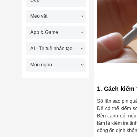
Mẹo vặt
App & Game
AI - Trí tuệ nhân tạo
Món ngon
1. Cách kiểm 
Số lần sạc pin qu
Để có thể kiểm so
Bên cạnh đó, nếu 
làm là kiểm tra tì
động ổn định khôn