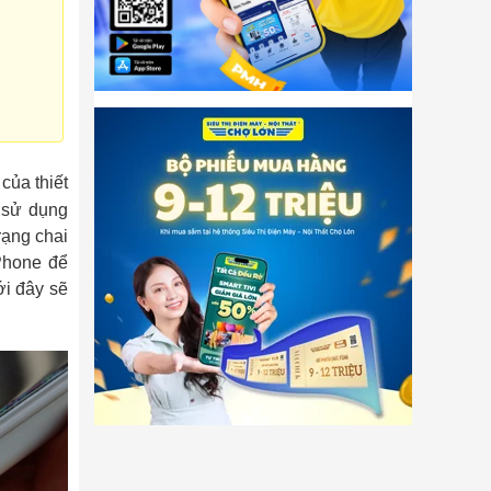
của thiết
 sử dụng
rạng chai
iPhone để
ới đây sẽ