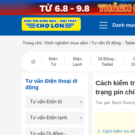
Danh mụ
Trang chủ
/
Kinh nghiệm mua sắm
/
Tư vấn Di động - Table
Điện
Điện
Di Động -
Tử
Lạnh
Tablet
D
Tư vấn Điện thoại di
Cách kiểm tr
động
trạng pin chí
Tư vấn Điện tử
Tác giả: Bạch Dươn
Tư vấn Điện lạnh
1. Cách kiểm tra số
Tư vấn Di động -