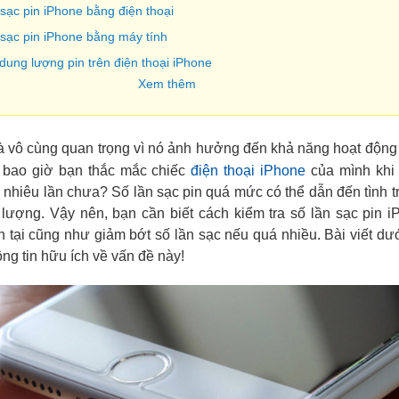
 sạc pin iPhone bằng điện thoại
 sạc pin iPhone bằng máy tính
ung lượng pin trên điện thoại iPhone
Xem thêm
 là vô cùng quan trọng vì nó ảnh hưởng đến khả năng hoạt động 
 bao giờ bạn thắc mắc chiếc
điện thoại iPhone
của mình khi
nhiêu lần chưa? Số lần sạc pin quá mức có thể dẫn đến tình t
lượng. Vậy nên, bạn cần biết cách kiểm tra số lần sạc pin 
ện tại cũng như giảm bớt số lần sạc nếu quá nhiều. Bài viết dư
ng tin hữu ích về vấn đề này!