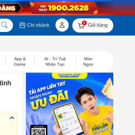
0
Giỏ hàng
Chi nhánh
App &
AI - Trí Tuệ
Món
Game
Nhân Tạo
Ngon
tình