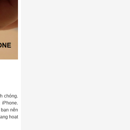
nh chóng.
c iPhone.
u bạn nên
đang hoạt