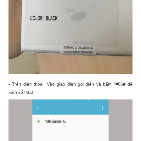
- Trên điện thoại: Vào giao diện gọi điện và bấm *#06# để
xem số IMEI.