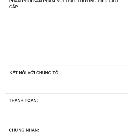
PHÂN PHỐI SẢN PHẨM NỘI THẤT THƯƠNG HIỆU CAO
CẤP
KẾT NỐI VỚI CHÚNG TÔI
THANH TOÁN:
CHỨNG NHẬN: