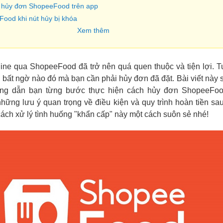
 hủy đơn ShopeeFood trên app
ood khi nút hủy bị khóa
Xem thêm
line qua ShopeeFood đã trở nên quá quen thuộc và tiện lợi. T
do bất ngờ nào đó mà bạn cần phải hủy đơn đã đặt. Bài viết này 
ướng dẫn bạn từng bước thực hiện cách hủy đơn ShopeeFo
hững lưu ý quan trọng về điều kiện và quy trình hoàn tiền sau
cách xử lý tình huống "khẩn cấp" này một cách suôn sẻ nhé!