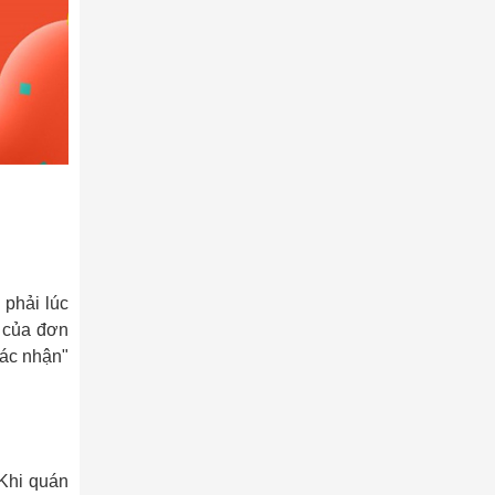
phải lúc
i của đơn
ác nhận"
 Khi quán