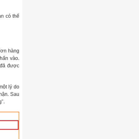
n có thể
 đơn hàng
hấn vào.
 đã được
một lý do
nhận. Sau
".