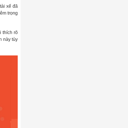
tài xế đã
iêm trọng
 thích rõ
n này tùy