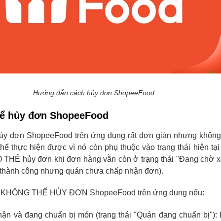
Hướng dẫn cách hủy đơn ShopeeFood
 để hủy đơn ShopeeFood
hủy đơn ShopeeFood trên ứng dụng rất đơn giản nhưng không 
hể thực hiện được vì nó còn phụ thuộc vào trạng thái hiện tạ
 THỂ hủy đơn khi đơn hàng vẫn còn ở trạng thái "Đang chờ x
ặt thành công nhưng quán chưa chấp nhận đơn).
sẽ KHÔNG THỂ HỦY ĐƠN ShopeeFood trên ứng dụng nếu:
ận và đang chuẩn bị món (trạng thái "Quán đang chuẩn bị"):