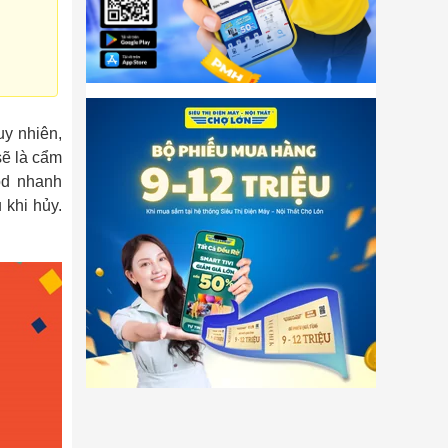
uy nhiên,
sẽ là cẩm
od nhanh
 khi hủy.