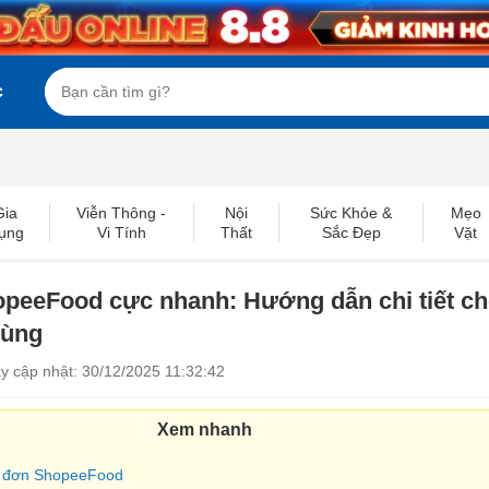
c
Gia
Viễn Thông -
Nội
Sức Khỏe &
Mẹo
ụng
Vi Tính
Thất
Sắc Đẹp
Vặt
peeFood cực nhanh: Hướng dẫn chi tiết c
dùng
y cập nhật: 30/12/2025 11:32:42
Xem nhanh
ủy đơn ShopeeFood