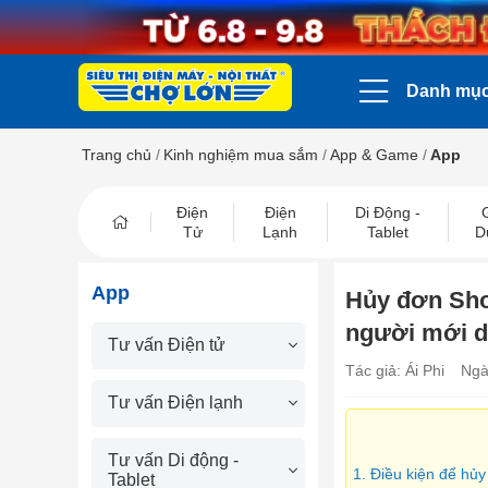
Danh mụ
Trang chủ
/
Kinh nghiệm mua sắm
/
App & Game
/
App
Điện
Điện
Di Động -
Tử
Lạnh
Tablet
D
App
Hủy đơn Sho
người mới 
Tư vấn Điện tử
Tác giả: Ái Phi
Ngà
Tư vấn Điện lạnh
Tư vấn Di động -
1. Điều kiện để h
Tablet