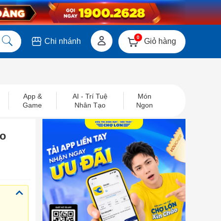
0
Giỏ hàng
Chi nhánh
App &
AI - Trí Tuệ
Món
Game
Nhân Tạo
Ngon
ho