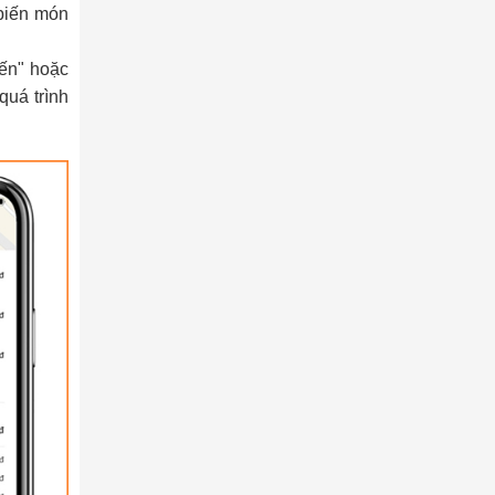
biến món
đến" hoặc
quá trình