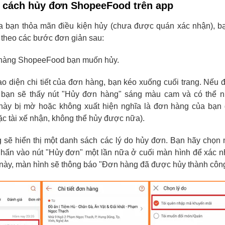
 cách hủy đơn ShopeeFood trên app
 bạn thỏa mãn điều kiện hủy (chưa được quán xác nhận), bạ
 theo các bước đơn giản sau:
àng ShopeeFood bạn muốn hủy.
ao diện chi tiết của đơn hàng, bạn kéo xuống cuối trang. Nếu
, bạn sẽ thấy nút "Hủy đơn hàng" sáng màu cam và có thể n
này bị mờ hoặc không xuất hiện nghĩa là đơn hàng của bạn
c tài xế nhận, không thể hủy được nữa).
 sẽ hiển thị một danh sách các lý do hủy đơn. Bạn hãy chọn 
nhấn vào nút "Hủy đơn" một lần nữa ở cuối màn hình để xác 
 này, màn hình sẽ thông báo "Đơn hàng đã được hủy thành công