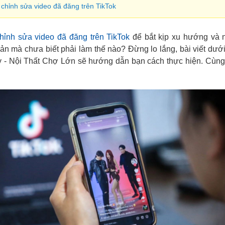
chỉnh sửa video đã đăng trên TikTok
hỉnh sửa video đã đăng trên TikTok
để bắt kịp xu hướng và 
oản mà chưa biết phải làm thế nào? Đừng lo lắng, bài viết dướ
y - Nội Thất Chợ Lớn sẽ hướng dẫn bạn cách thực hiện. Cùng