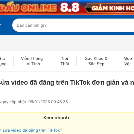
c
Gia
Viễn Thông -
Nội
Sức Khỏe &
Mẹo
ụng
Vi Tính
Thất
Sắc Đẹp
Vặt
ửa video đã đăng trên TikTok đơn giản và 
Ngày cập nhật: 09/01/2026 09:46:35
Xem nhanh
nh sửa video đã đăng trên TikTok?