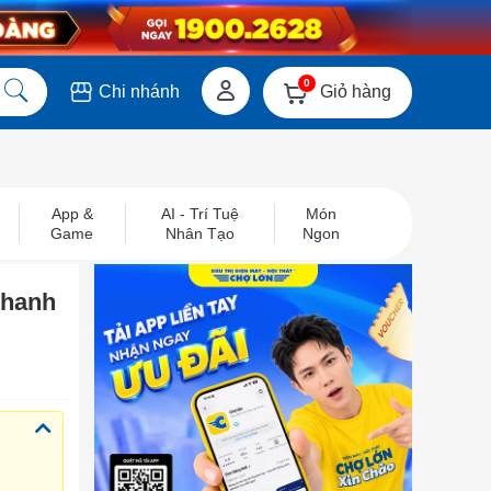
0
Giỏ hàng
Chi nhánh
App &
AI - Trí Tuệ
Món
Game
Nhân Tạo
Ngon
nhanh