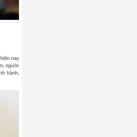
 hiện nay
ệm, người
nh hành,