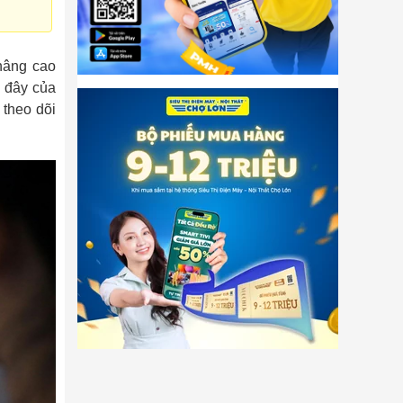
nâng cao
i đây của
 theo dõi