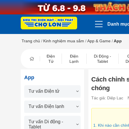
Danh mụ
Trang chủ
/
Kinh nghiệm mua sắm
/
App & Game
/
App
Điện
Điện
Di Động -
Tử
Lạnh
Tablet
D
App
Cách chỉnh s
chóng
Tư vấn Điện tử
Tác giả: Diệp Lạc
Tư vấn Điện lạnh
Tư vấn Di động -
1. Khi nào cần chỉ
Tablet