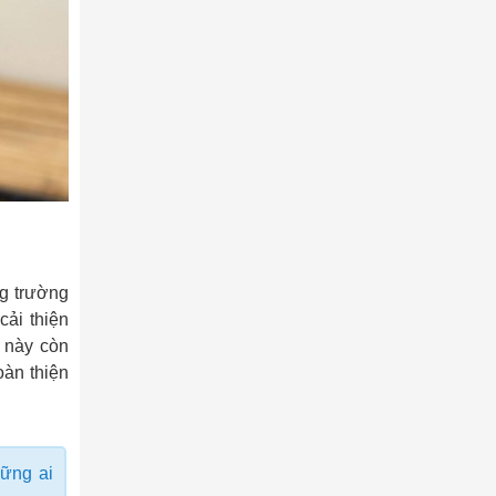
ng trường
cải thiện
 này còn
oàn thiện
hững ai