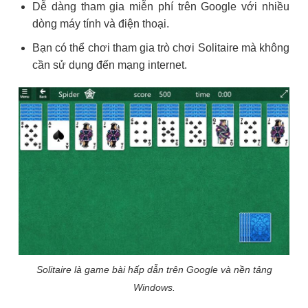
Dễ dàng tham gia miễn phí trên Google với nhiều
dòng máy tính và điện thoại.
Bạn có thể chơi tham gia trò chơi Solitaire mà không
cần sử dụng đến mạng internet.
Solitaire là game bài hấp dẫn trên Google và nền tảng
Windows.