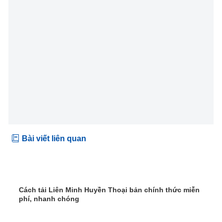
Bài viết liên quan
Cách tải Liên Minh Huyền Thoại bản chính thức miễn
phí, nhanh chóng