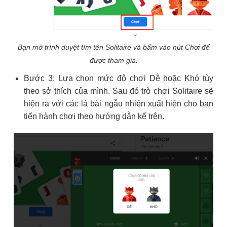
Bạn mở trình duyệt tìm tên Solitaire và bấm vào nút Chơi để
được tham gia.
Bước 3: Lựa chọn mức độ chơi Dễ hoặc Khó tùy
theo sở thích của mình. Sau đó trò chơi Solitaire sẽ
hiện ra với các lá bài ngẫu nhiên xuất hiện cho bạn
tiến hành chơi theo hướng dẫn kể trên.