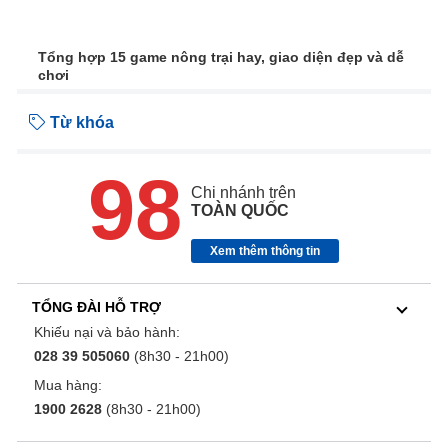
Tổng hợp 15 game nông trại hay, giao diện đẹp và dễ
chơi
Từ khóa
98
Chi nhánh trên
TOÀN QUỐC
Xem thêm thông tin
TỔNG ĐÀI HỖ TRỢ
Khiếu nại và bảo hành:
028 39 505060
(8h30 - 21h00)
Mua hàng:
1900 2628
(8h30 - 21h00)