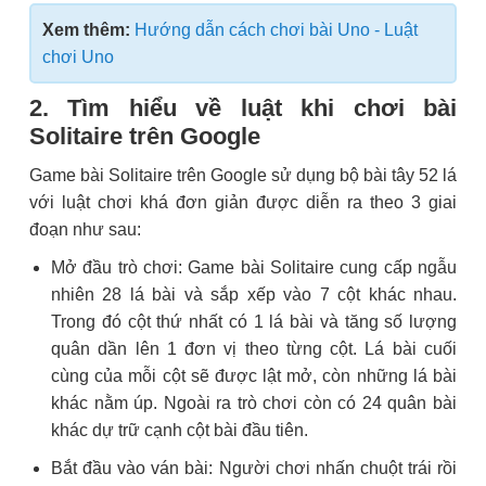
Xem thêm:
Hướng dẫn cách chơi bài Uno - Luật
chơi Uno
2. Tìm hiểu về luật khi chơi bài
Solitaire trên Google
Game bài Solitaire trên Google sử dụng bộ bài tây 52 lá
với luật chơi khá đơn giản được diễn ra theo 3 giai
đoạn như sau:
Mở đầu trò chơi: Game bài Solitaire cung cấp ngẫu
nhiên 28 lá bài và sắp xếp vào 7 cột khác nhau.
Trong đó cột thứ nhất có 1 lá bài và tăng số lượng
quân dần lên 1 đơn vị theo từng cột. Lá bài cuối
cùng của mỗi cột sẽ được lật mở, còn những lá bài
khác nằm úp. Ngoài ra trò chơi còn có 24 quân bài
khác dự trữ cạnh cột bài đầu tiên.
Bắt đầu vào ván bài: Người chơi nhấn chuột trái rồi