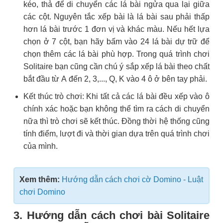
kéo, thả để di chuyển các lá bài ngửa qua lại giữa
các cột. Nguyên tắc xếp bài là lá bài sau phải thấp
hơn lá bài trước 1 đơn vị và khác màu. Nếu hết lựa
chọn ở 7 cột, bạn hãy bấm vào 24 lá bài dự trữ để
chọn thêm các lá bài phù hợp. Trong quá trình chơi
Solitaire bạn cũng cần chú ý sắp xếp lá bài theo chất
bắt đầu từ A đến 2, 3,..., Q, K vào 4 ô ở bên tay phải.
Kết thúc trò chơi: Khi tất cả các lá bài đều xếp vào ô
chính xác hoặc bạn không thể tìm ra cách di chuyển
nữa thì trò chơi sẽ kết thúc. Đồng thời hệ thống cũng
tính điểm, lượt đi và thời gian dựa trên quá trình chơi
của mình.
Xem thêm:
Hướng dẫn cách chơi cờ Domino - Luật
chơi Domino
3. Hướng dẫn cách chơi bài Solitaire