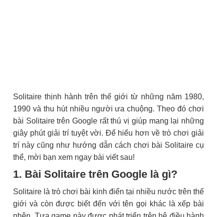
Solitaire thịnh hành trên thế giới từ những năm 1980,
1990 và thu hút nhiều người ưa chuộng. Theo đó chơi
bài Solitaire trên Google rất thú vị giúp mang lại những
giây phút giải trí tuyệt vời. Để hiểu hơn về trò chơi giải
trí này cũng như hướng dẫn cách chơi bài Solitaire cụ
thể, mời bạn xem ngay bài viết sau!
1. Bài Solitaire trên Google là gì?
Solitaire là trò chơi bài kinh điển tại nhiều nước trên thế
giới và còn được biết đến với tên gọi khác là xếp bài
nhện. Tựa game này được phát triển trên hệ điều hành