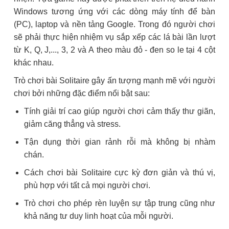
Windows tương ứng với các dòng máy tính để bàn
(PC), laptop và nền tảng Google. Trong đó người chơi
sẽ phải thực hiện nhiệm vụ sắp xếp các lá bài lần lượt
từ K, Q, J,..., 3, 2 và A theo màu đỏ - đen so le tại 4 cột
khác nhau.
Trò chơi bài Solitaire gây ấn tượng mạnh mẽ với người
chơi bởi những đặc điểm nổi bật sau:
Tính giải trí cao giúp người chơi cảm thấy thư giãn,
giảm căng thẳng và stress.
Tận dụng thời gian rảnh rỗi mà không bị nhàm
chán.
Cách chơi bài Solitaire cực kỳ đơn giản và thú vị,
phù hợp với tất cả mọi người chơi.
Trò chơi cho phép rèn luyện sự tập trung cũng như
khả năng tư duy linh hoạt của mỗi người.