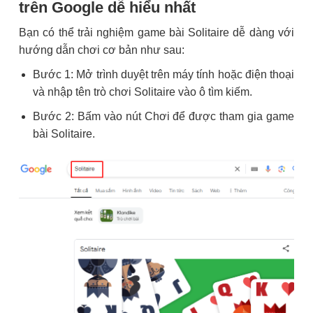
trên Google dễ hiểu nhất
Bạn có thể trải nghiệm game bài Solitaire dễ dàng với
hướng dẫn chơi cơ bản như sau:
Bước 1: Mở trình duyệt trên máy tính hoặc điện thoại
và nhập tên trò chơi Solitaire vào ô tìm kiếm.
Bước 2: Bấm vào nút Chơi để được tham gia game
bài Solitaire.