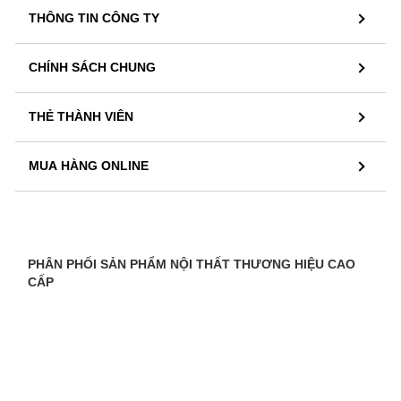
THÔNG TIN CÔNG TY
CHÍNH SÁCH CHUNG
THẺ THÀNH VIÊN
MUA HÀNG ONLINE
PHÂN PHỐI SẢN PHẨM NỘI THẤT THƯƠNG HIỆU CAO
CẤP