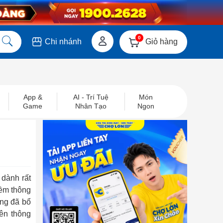
0
Giỏ hàng
Chi nhánh
App &
AI - Trí Tuệ
Món
Game
Nhân Tạo
Ngon
 dành rất
mềm thông
ng đã bổ
nên thông