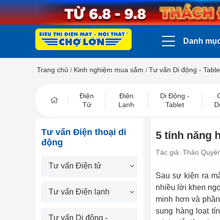
Danh mụ
Trang chủ
/
Kinh nghiệm mua sắm
/
Tư vấn Di động - Table
Điện
Điện
Di Động -
Tử
Lạnh
Tablet
D
Tư vấn Điện thoại di
5 tính năng 
động
Tác giả: Thảo Quyê
Tư vấn Điện tử
Sau sự kiện ra m
nhiều lời khen ng
Tư vấn Điện lạnh
minh hơn và phần
sung hàng loạt tí
Tư vấn Di động -