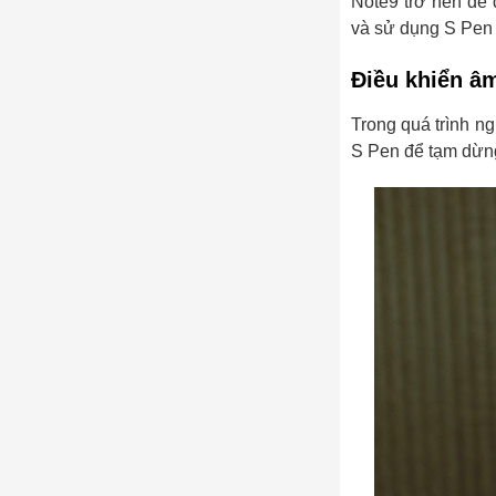
Note9 trở nên dễ 
và sử dụng S Pen 
Điều khiển â
Trong quá trình ng
S Pen để tạm dừn