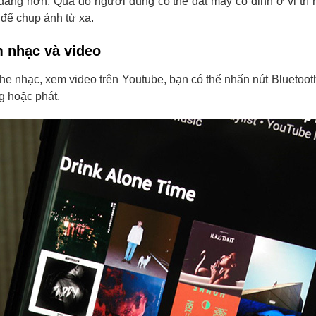
dàng hơn. Qua đó người dùng có thể đặt máy cố định ở vị trí 
để chụp ảnh từ xa.
m nhạc và video
he nhạc, xem video trên Youtube, bạn có thể nhấn nút Bluetooth
g hoặc phát.