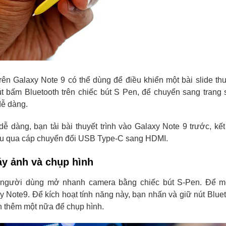
rên Galaxy Note 9 có thể dùng để điều khiển một bài slide thuy
 bấm Bluetooth trên chiếc bút S Pen, để chuyển sang trang s
dễ dàng.
dễ dàng, bạn tải bài thuyết trình vào Galaxy Note 9 trước, kết
iếu qua cáp chuyển đổi USB Type-C sang HDMI.
y ảnh và chụp hình
 người dùng mở nhanh camera bằng chiếc bút S-Pen. Để 
y Note9. Để kích hoạt tính năng này, bạn nhấn và giữ nút Bluet
n thêm một nữa để chụp hình.