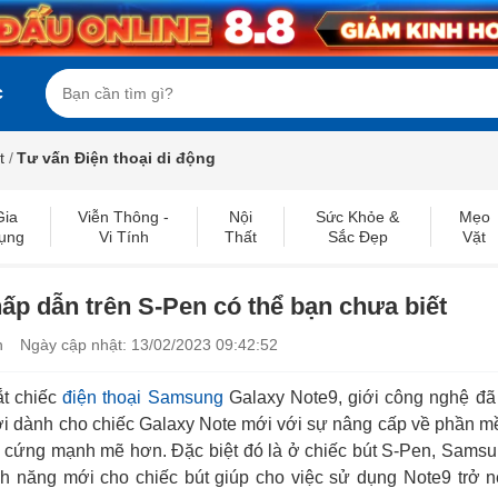
c
t
/
Tư vấn Điện thoại di động
Gia
Viễn Thông -
Nội
Sức Khỏe &
Mẹo
ụng
Vi Tính
Thất
Sắc Đẹp
Vặt
hấp dẫn trên S-Pen có thể bạn chưa biết
n
Ngày cập nhật: 13/02/2023 09:42:52
ắt chiếc
điện thoại Samsung
Galaxy Note9, giới công nghệ đã
ợi dành cho chiếc Galaxy Note mới với sự nâng cấp về phần 
 cứng mạnh mẽ hơn. Đặc biệt đó là ở chiếc bút S-Pen, Samsu
nh năng mới cho chiếc bút giúp cho việc sử dụng Note9 trở 