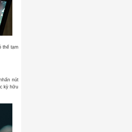
ó thể tạm
nhấn nút
ực kỳ hữu