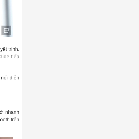
ết trình.
lide tiếp
 nối điện
mở nhanh
ooth trên