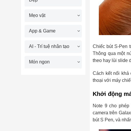
Mẹo vặt
App & Game
AI - Trí tuệ nhân tạo
Chiếc bút S-Pen t
Thông qua một nút
theo hay lùi slide 
Món ngon
Cách kết nối khá 
thoại với máy ch
Khởi động má
Note 9 cho phép
camera trên Galax
bút S Pen, và nhấ