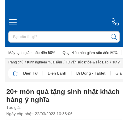
Máy lạnh giảm sốc đến 50%
Quạt điều hòa giảm sốc đến 50%
D
/
/
/
Trang chủ
Kinh nghiệm mua sắm
Tư vấn sức khỏe & sắc Đẹp
Tư vấn c
Điện Tử
Điện Lạnh
Di Động - Tablet
Gia D
20+ món quà tặng sinh nhật khách
hàng ý nghĩa
Tác giả:
Ngày cập nhật: 22/03/2023 10:38:06