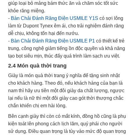
giúp loại bỏ mảng bám thức ăn và chăm sóc tốt sức
khỏe răng miệng.
-
Bàn Chải Đánh Răng Điện USMILE Y1S
có sợi lông
làm từ Dupont Tynex êm ái, cho trải nghiệm đánh răng
dễ chịu, không tổn hại đến nướu.
-
Bàn Chải Đánh Răng Điện USMILE P1
có thiết kế trẻ
trung, công nghệ giảm tiếng ồn độc quyền và khả năng
tạo bọt siêu mịn, thúc đẩy quá trình làm sạch ưu việt.
2.4 Món quà thời trang
Giày là món quà thời trang ý nghĩa để tặng sinh nhật
cho khách hàng. Theo đó, nếu khách hàng của bạn là
nam thì hãy ưu tiên một đôi giày da chất lượng, ngược
lại nếu là nữ thì một đôi giày cao gót thời thượng chắc
chắn khiến chị em hài lòng.
Bên cạnh giày thì còn có mắt kính, đồng hồ cũng là phụ
kiện toát lên phong cách lịch lãm, quý phái cho người
sử dụng. Điều quan trọng là tùy vào mức độ quan trọng