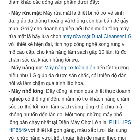
tham khảo các dòng sản phẩm dưới đây:
-
Máy rửa mặt
: Máy rửa mặt là thiết bị hỗ trợ vệ sinh
da, giúp da thông thoáng và không còn bụi bẩn để gây
mụn. Gợi ý cho doanh nghiệp nếu bạn muốn tặng máy
rửa mặt là hãy lựa chọn
máy rửa mặt Dual Cleanser LG
với thiết kế hiện đại, tích hợp công nghệ song rung vi
mô cao cấp, cho khả năng làm sạch gấp 10 lần, từ đó
chăm sóc da khách hàng tối ưu.
-
Máy nâng cơ
:
Máy nâng cơ toàn diện
đến từ thương
hiệu như LG giúp da được săn chắc, cải thiện độ đàn
hồi và làm chậm quá trình lão hóa.
-
Máy nhổ lông
: Đây cũng là món quà thiết thực doanh
nghiệp có thể nghĩ đến, nhằm hỗ trợ khách hàng chăm
sóc cơ thể tốt hơn, làm sạch vùng lông khó chịu mà
không hư tổn đến làn da. Một trong những máy nhổ
lông bán chạy nhất tại Điện Máy Chợ Lớn là
PHILLIPS
HP6549
với thiết kế gọn gàng, màu sắc tươi tắn cùng
với chức năng vượt trội, thuận tiện để mang theo mọi