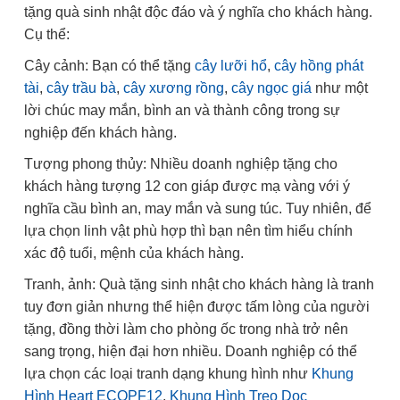
tặng quà sinh nhật độc đáo và ý nghĩa cho khách hàng.
Cụ thể:
Cây cảnh: Bạn có thể tặng
cây lưỡi hổ
,
cây hồng phát
tài
,
cây trầu bà
,
cây xương rồng
,
cây ngọc giá
như một
lời chúc may mắn, bình an và thành công trong sự
nghiệp đến khách hàng.
Tượng phong thủy: Nhiều doanh nghiệp tặng cho
khách hàng tượng 12 con giáp được mạ vàng với ý
nghĩa cầu bình an, may mắn và sung túc. Tuy nhiên, để
lựa chọn linh vật phù hợp thì bạn nên tìm hiểu chính
xác độ tuổi, mệnh của khách hàng.
Tranh, ảnh: Quà tặng sinh nhật cho khách hàng là tranh
tuy đơn giản nhưng thể hiện được tấm lòng của người
tặng, đồng thời làm cho phòng ốc trong nhà trở nên
sang trọng, hiện đại hơn nhiều. Doanh nghiệp có thể
lựa chọn các loại tranh dạng khung hình như
Khung
Hình Heart ECOPF12
,
Khung Hình Treo Dọc