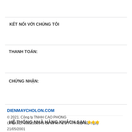
KẾT NỐI VỚI CHÚNG TÔI
THANH TOÁN:
CHỨNG NHẬN:
DIENMAYCHOLON.COM
© 2021. Công ty TNHH CAO PHONG
HỆ THỐNG NHÀ HÀNG KHÁCH SẠN
GPDKKD: 0302309845 do sở KH & ĐT TP.HCM cấp ngày
21/05/2001