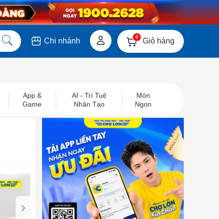
0
Giỏ hàng
Chi nhánh
App &
AI - Trí Tuệ
Món
Game
Nhân Tạo
Ngon
next