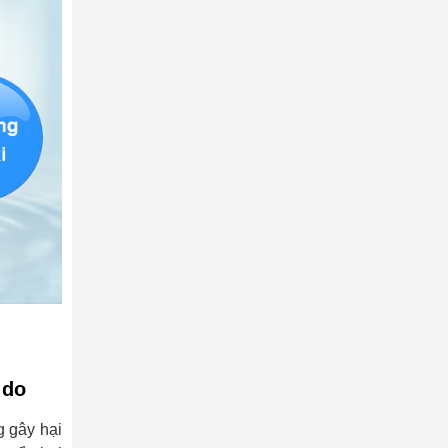
ự do
g gây hại