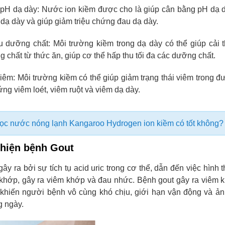
 pH dạ dày: Nước ion kiềm được cho là giúp cân bằng pH dạ 
 dạ dày và giúp giảm triệu chứng đau dạ dày.
hu dưỡng chất: Môi trường kiềm trong dạ dày có thể giúp cải 
g chất từ thức ăn, giúp cơ thể hấp thu tối đa các dưỡng chất.
viêm: Môi trường kiềm có thể giúp giảm trạng thái viêm trong đ
ứng viêm loét, viêm ruột và viêm dạ dày.
ọc nước nóng lạnh Kangaroo Hydrogen ion kiềm có tốt không?
 thiện bệnh Gout
ây ra bởi sự tích tụ acid uric trong cơ thể, dẫn đến việc hình 
ng khớp, gây ra viêm khớp và đau nhức. Bệnh gout gây ra viêm 
khiến người bệnh vô cùng khó chịu, giới hạn vận động và ả
g ngày.