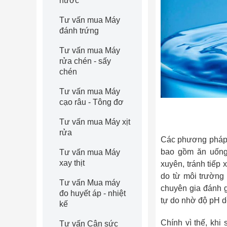
nước
Tư vấn mua Máy
đánh trứng
Tư vấn mua Máy
rửa chén - sấy
chén
Tư vấn mua Máy
cạo râu - Tông đơ
Tư vấn mua Máy xịt
rửa
Các phương pháp h
bao gồm ăn uống 
Tư vấn mua Máy
xay thịt
xuyên, tránh tiếp 
do từ môi trường
Tư vấn Mua máy
chuyên gia đánh g
đo huyết áp - nhiệt
tự do nhờ độ pH d
kế
Chính vì thế, khi
Tư vấn Cân sức