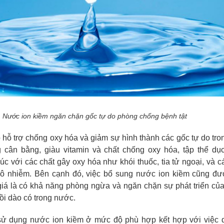
Nước ion kiềm ngăn chặn gốc tự do phòng chống bệnh tật
ỗ trợ chống oxy hóa và giảm sự hình thành các gốc tự do tro
cân bằng, giàu vitamin và chất chống oxy hóa, tập thể dụ
xúc với các chất gây oxy hóa như khói thuốc, tia tử ngoại, và c
 ô nhiễm. Bên cạnh đó, việc bổ sung nước ion kiềm cũng đư
iá là có khả năng phòng ngừa và ngăn chặn sự phát triển củ
ồi dào có trong nước.
 sử dụng nước ion kiềm ở mức độ phù hợp kết hợp với việc du