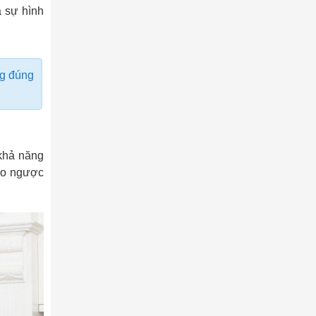
a sự hình
ng đúng
 khả năng
rào ngược