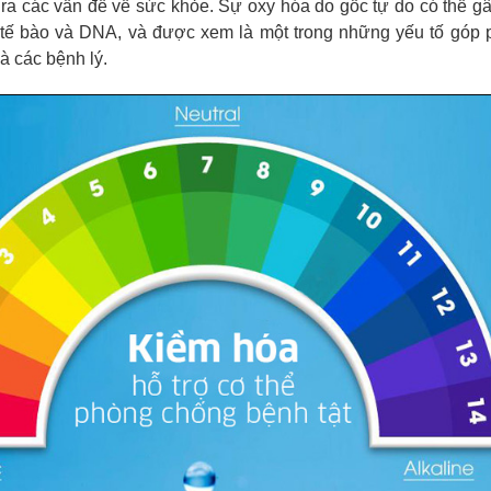
 ra các vấn đề về sức khỏe. Sự oxy hóa do gốc tự do có thể gâ
 tế bào và DNA, và được xem là một trong những yếu tố góp 
và các bệnh lý.