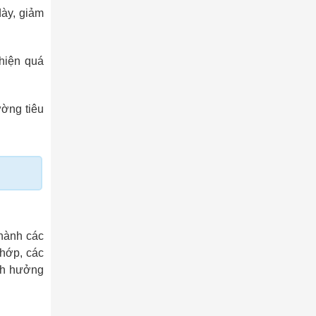
dày, giảm
thiện quá
ường tiêu
thành các
khớp, các
nh hưởng