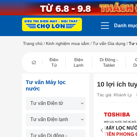
Danh mụ
Trang chủ
/
Kinh nghiệm mua sắm
/
Tư vấn Gia dụng
/
Tư 
Điện
Điện
Di Động -
Tử
Lạnh
Tablet
D
Tư vấn Máy lọc
10 lợi ích t
nước
Tác giả: Khánh Ly
Tư vấn Điện tử
Tư vấn Điện lạnh
prev
Tư vấn Di động -