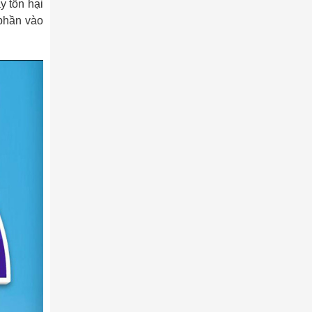
y tổn hại
phần vào