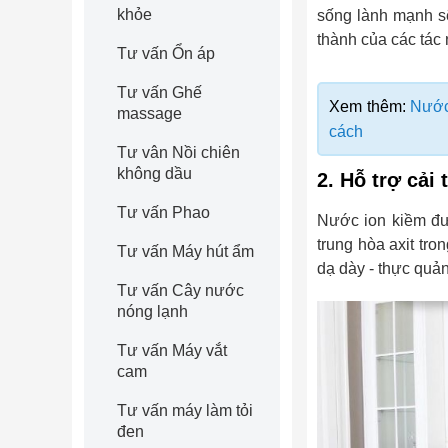
khỏe
sống lành mạnh s
thành của các tác
Tư vấn Ổn áp
Tư vấn Ghế
Xem thêm:
Nước
massage
cách
Tư vân Nồi chiên
không dầu
2. Hỗ trợ cải 
Tư vấn Phao
Nước ion kiềm đư
trung hòa axit tr
Tư vấn Máy hút ẩm
dạ dày - thực quản,
Tư vấn Cây nước
nóng lạnh
Tư vấn Máy vắt
cam
Tư vấn máy làm tỏi
đen