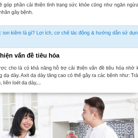
ẽ góp phần cải thiện tình trạng sức khỏe cũng như ngăn ngừ
 nhân gây bệnh.
 ion kiềm là gì? Lợi ích, cơ chế tác động & hướng dẫn sử dụ
thiện vấn đề tiêu hóa
ợc cho là có khả năng hỗ trợ cải thiện vấn đề tiêu hóa nhờ
ong dạ dày. Axit dạ dày tăng cao có thể gây ra các bệnh như: T
 liên loét dạ dày,...