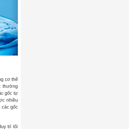
ng cơ thể
c thường
ác gốc tự
ợc nhiều
a các gốc
y trì lối