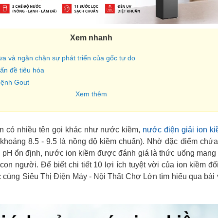
Xem nhanh
ừa và ngăn chặn sự phát triển của gốc tự do
vấn đề tiêu hóa
 bệnh Gout
Xem thêm
n có nhiều tên gọi khác như nước kiềm,
nước điện giải ion k
 (khoảng 8.5 - 9.5 là nồng độ kiềm chuẩn). Nhờ đặc điểm chứa
 pH ổn định, nước ion kiềm được đánh giá là thức uống mang 
 con người. Để biết chi tiết 10 lợi ích tuyệt vời của ion kiềm đố
 cùng Siêu Thị Điện Máy - Nội Thất Chợ Lớn tìm hiểu qua bài 