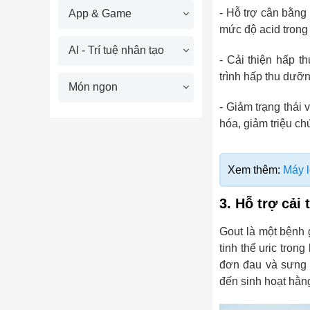
- Hỗ trợ cân bằng
App & Game
mức độ acid trong
AI - Trí tuệ nhân tạo
- Cải thiện hấp t
trình hấp thu dưỡn
Món ngon
- Giảm trạng thái 
hóa, giảm triệu ch
Xem thêm:
Máy l
3. Hỗ trợ cải
Gout là một bệnh g
tinh thể uric tro
đơn đau và sưng 
đến sinh hoạt hằn