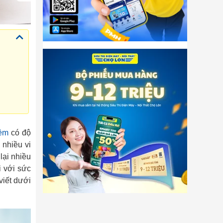
iềm
có độ
 nhiều vi
lại nhiều
i với sức
viết dưới