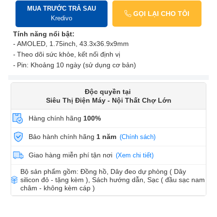
MUA TRƯỚC TRẢ SAU
GỌI LẠI CHO TÔI
Kredivo
Tính năng nổi bật:
AMOLED, 1.75inch, 43.3x36.9x9mm
Theo dõi sức khỏe, kết nối định vị
Pin: Khoảng 10 ngày (sử dụng cơ bản)
Độc quyền tại
Siêu Thị Điện Máy - Nội Thất Chợ Lớn
Hàng chính hãng
100%
Bảo hành chính hãng
1 năm
(Chính sách)
Giao hàng miễn phí tận nơi
(Xem chi tiết)
Bộ sản phẩm gồm: Đồng hồ, Dây đeo dự phòng ( Dây
silicon đỏ - tặng kèm ), Sách hướng dẫn, Sạc ( đầu sạc nam
châm - không kèm cáp )