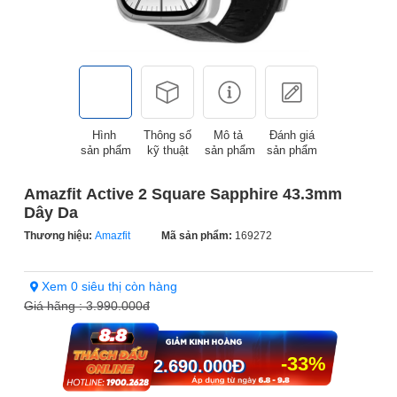
Hình
Thông số
Mô tả
Đánh giá
sản phẩm
kỹ thuật
sản phẩm
sản phẩm
Amazfit Active 2 Square Sapphire 43.3mm
Dây Da
Thương hiệu:
Amazfit
Mã sản phẩm:
169272
Xem 0 siêu thị còn hàng
Giá hãng :
3.990.000đ
-33%
2.690.000
Đ